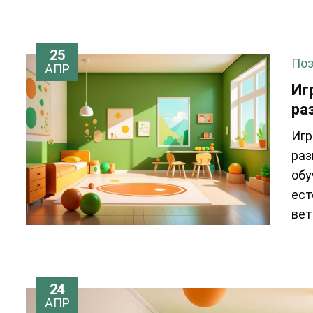
25
Поз
АПР
Иг
ра
Игр
раз
обу
ест
вет
24
АПР