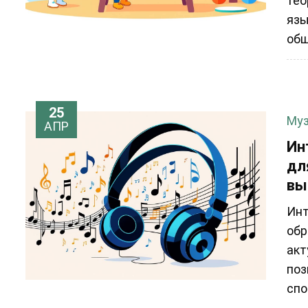
тео
язы
общ
25
Муз
АПР
Ин
дл
вы
Инт
обр
акт
поз
спо