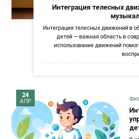
Интеграция телесных дви
музыкал
Интеграция телесных движений в об
детей — важная область в сов
использование движений помог
воспри
24
Физ
АПР
Ин
уп
де