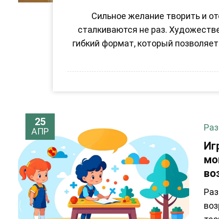
Сильное желание творить и о
сталкиваются не раз. Художеств
гибкий формат, который позволяет
25
Раз
АПР
Иг
мо
во
Раз
воз