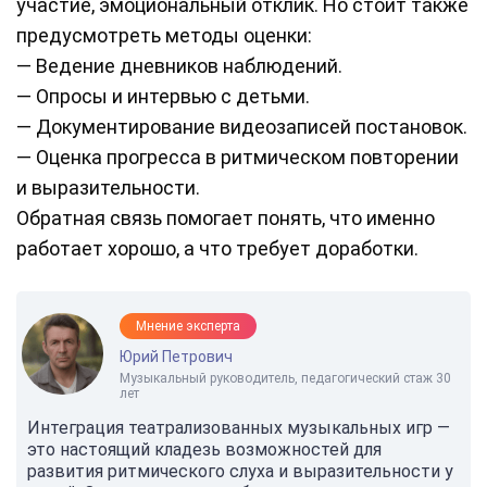
участие, эмоциональный отклик. Но стоит также
предусмотреть методы оценки:
— Ведение дневников наблюдений.
— Опросы и интервью с детьми.
— Документирование видеозаписей постановок.
— Оценка прогресса в ритмическом повторении
и выразительности.
Обратная связь помогает понять, что именно
работает хорошо, а что требует доработки.
Мнение эксперта
Юрий Петрович
Музыкальный руководитель, педагогический стаж 30
лет
Интеграция театрализованных музыкальных игр —
это настоящий кладезь возможностей для
развития ритмического слуха и выразительности у