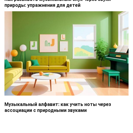
природы: упражнения для детей
Музыкальный алфавит: как учить ноты через
ассоциации с природными звуками