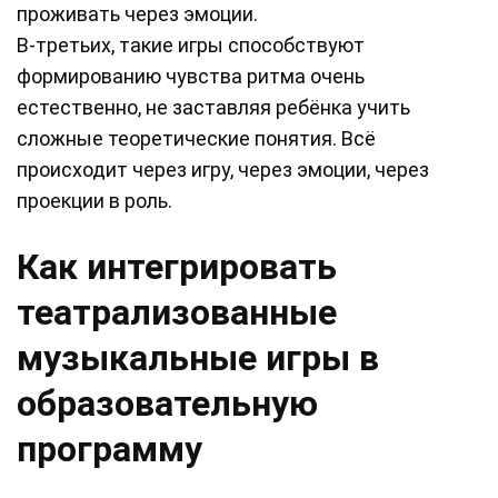
проживать через эмоции.
В-третьих, такие игры способствуют
формированию чувства ритма очень
естественно, не заставляя ребёнка учить
сложные теоретические понятия. Всё
происходит через игру, через эмоции, через
проекции в роль.
Как интегрировать
театрализованные
музыкальные игры в
образовательную
программу