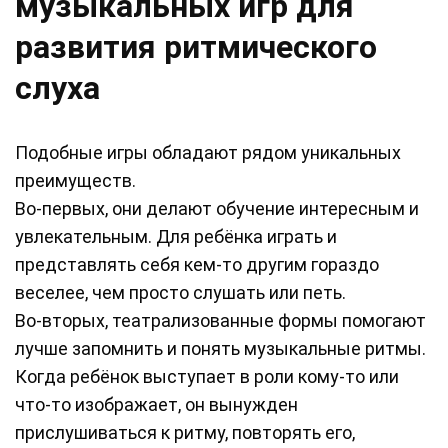
музыкальных игр для
развития ритмического
слуха
Подобные игры обладают рядом уникальных
преимуществ.
Во-первых, они делают обучение интересным и
увлекательным. Для ребёнка играть и
представлять себя кем-то другим гораздо
веселее, чем просто слушать или петь.
Во-вторых, театрализованные формы помогают
лучше запомнить и понять музыкальные ритмы.
Когда ребёнок выступает в роли кому-то или
что-то изображает, он вынужден
прислушиваться к ритму, повторять его,