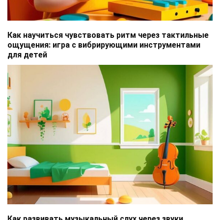
Как научиться чувствовать ритм через тактильные
ощущения: игра с вибрирующими инструментами
для детей
Как развивать музыкальный слух через звуки