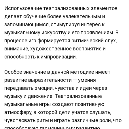
Использование театрализованных элементов
делает обучение более увлекательным и
запоминающимся, стимулируя интерес к
музыкальному искусству и его проявлениям. В
процессе игр формируется ритмический слух,
внимание, художественное восприятие и
способность к импровизации.
Особое значение в данной методике имеет
развитие выразительности — умения
передавать эмоции, чувства и идеи через
музыку и движение. Театрализованные
музыкальные игры создают позитивную
атмосферу, в которой дети учатся слушать,
чувствовать ритм и играть различные роли, что
способствует гармоничному развитию