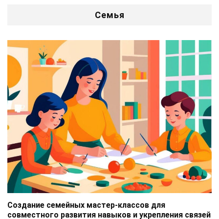
Семья
Создание семейных мастер-классов для
совместного развития навыков и укрепления связей