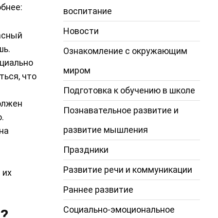
обнее:
воспитание
Новости
асный
шь.
Ознакомление с окружающим
ециально
миром
ться, что
Подготовка к обучению в школе
олжен
Познавательное развитие и
.
развитие мышления
 на
Праздники
Развитие речи и коммуникации
 их
Раннее развитие
Социально-эмоциональное
»?