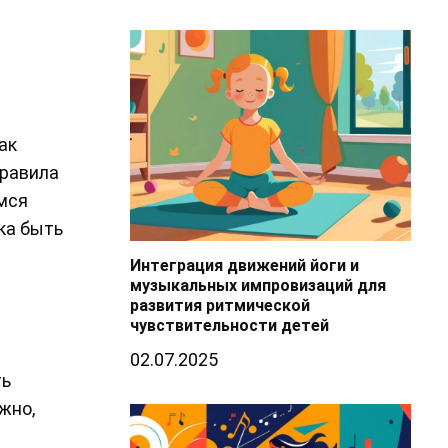
ак
правила
емся
ка быть
Интеграция движений йоги и
музыкальных импровизаций для
развития ритмической
чувствительности детей
02.07.2025
ть
жно,