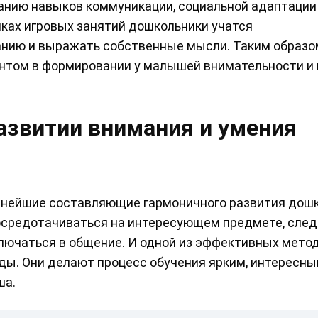
анию навыков коммуникации, социальной адаптации
ках игровых занятий дошкольники учатся
анию и выражать собственные мысли. Таким образо
том в формировании у малышей внимательности и
азвитии внимания и умения
жнейшие составляющие гармоничного развития дошк
осредотачиваться на интересующем предмете, след
ключаться в общение. И одной из эффективных мето
ды. Они делают процесс обучения ярким, интересны
ша.