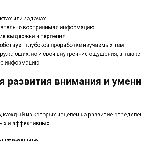
ктах или задачах
имательно воспринимая информацию
ие выдержки и терпения
собствует глубокой проработке изучаемых тем
кружающих, но и свои внутренние ощущения, а также
ую информацию.
я развития внимания и умен
, каждый из которых нацелен на развитие определ
ных и эффективных.