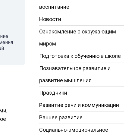
воспитание
Новости
Ознакомление с окружающим
ение
умения
миром
ой
Подготовка к обучению в школе
Познавательное развитие и
развитие мышления
Праздники
Развитие речи и коммуникации
ми,
Раннее развитие
ное
Социально-эмоциональное