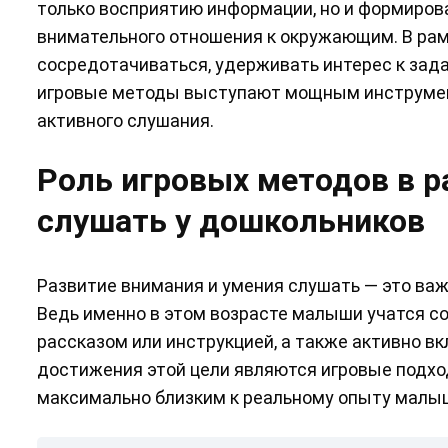
только восприятию информации, но и формиров
внимательного отношения к окружающим. В рам
сосредотачиваться, удерживать интерес к зад
игровые методы выступают мощным инструмен
активного слушания.
Роль игровых методов в р
слушать у дошкольников
Развитие внимания и умения слушать — это ва
Ведь именно в этом возрасте малыши учатся с
рассказом или инструкцией, а также активно в
достижения этой цели являются игровые подхо
максимально близким к реальному опыту малы