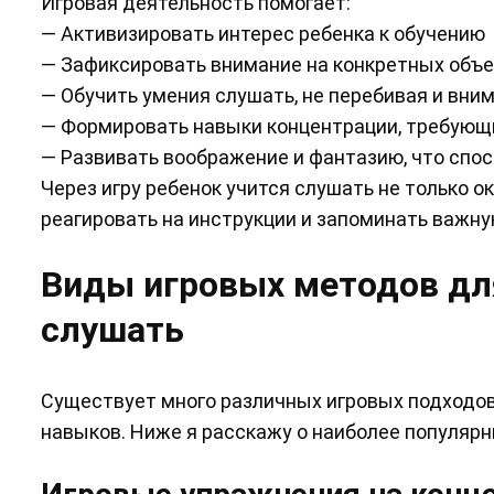
Игровая деятельность помогает:
— Активизировать интерес ребенка к обучению
— Зафиксировать внимание на конкретных объе
— Обучить умения слушать, не перебивая и вн
— Формировать навыки концентрации, требующ
— Развивать воображение и фантазию, что спо
Через игру ребенок учится слушать не только о
реагировать на инструкции и запоминать важн
Виды игровых методов дл
слушать
Существует много различных игровых подходов
навыков. Ниже я расскажу о наиболее популяр