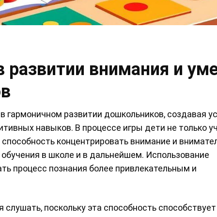
в развитии внимания и ум
ов
в гармоничном развитии дошкольников, создавая у
тивных навыков. В процессе игры дети не только 
ю способность концентрировать внимание и внимате
 обучения в школе и в дальнейшем. Использование
ать процесс познания более привлекательным и
я слушать, поскольку эта способность способствует