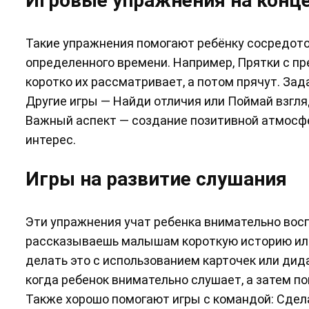
Игровые упражнения на конц
Такие упражнения помогают ребёнку сосредото
определенного времени. Например, Прятки с п
коротко их рассматривает, а потом прячут. За
Другие игры — Найди отличия или Поймай взгл
Важный аспект — создание позитивной атмосфе
интерес.
Игры на развитие слушания
Эти упражнения учат ребенка внимательно восп
рассказываешь малышам короткую историю или
делать это с использованием карточек или дид
когда ребенок внимательно слушает, а затем 
Также хорошо помогают игры с командой: Сдел