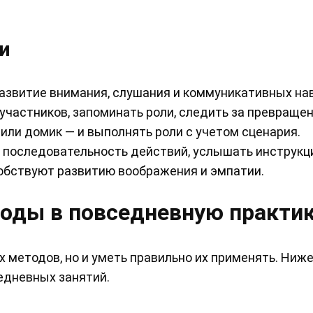
и
азвитие внимания, слушания и коммуникативных на
участников, запоминать роли, следить за превраще
 или домик — и выполнять роли с учетом сценария.
ь последовательность действий, услышать инструкц
особствуют развитию воображения и эмпатии.
тоды в повседневную практи
х методов, но и уметь правильно их применять. Ниж
жедневных занятий.