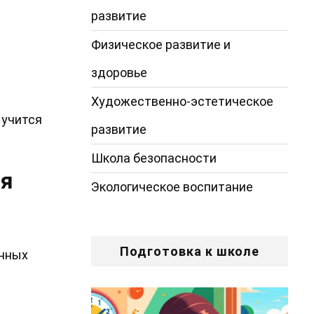
развитие
Физическое развитие и
здоровье
Художественно-эстетическое
 учится
развитие
Школа безопасности
ия
Экологическое воспитание
Подготовка к школе
енных