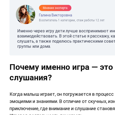
Мнение эксперта
Галина Викторовна
Воспитатель 1 категории, стаж работы 12 лет
Именно через игру дети лучше воспринимают ин
взаимодействовать. В этой статье я расскажу, 
слушать, а также поделюсь практическими сове
группы или дома.
Почему именно игра — это
слушания?
Когда малыш играет, он погружаетcя в процес
эмоциями и знаниями. В отличие от скучных, и
приключение, где внимание и слушание становя