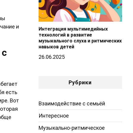
вы
лчание и
Интеграция мультимедийных
технологий в развитие
музыкального слуха и ритмических
навыков детей
 с
26.06.2025
Рубрики
збегает
бя есть
ире. Вот
Взаимодействие с семьёй
которая
Интересное
ообще
Музыкально-ритмическое