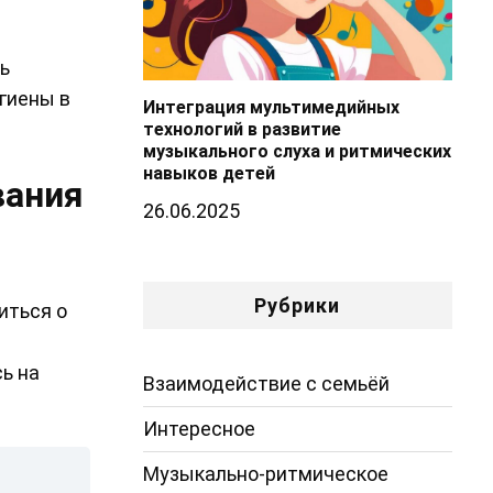
ь
игиены в
Интеграция мультимедийных
технологий в развитие
музыкального слуха и ритмических
навыков детей
вания
26.06.2025
Рубрики
иться о
ь на
Взаимодействие с семьёй
Интересное
Музыкально-ритмическое