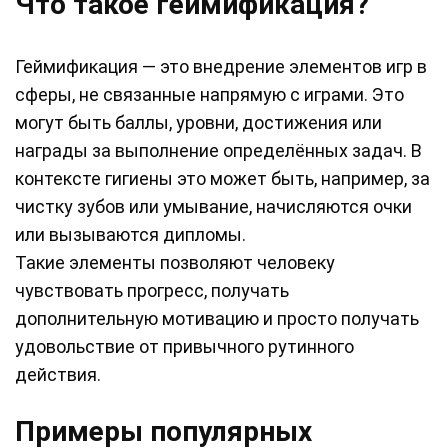
Что такое геймификация?
Геймификация — это внедрение элементов игр в
сферы, не связанные напрямую с играми. Это
могут быть баллы, уровни, достижения или
награды за выполнение определённых задач. В
контексте гигиены это может быть, например, за
чистку зубов или умывание, начисляются очки
или вызываются дипломы.
Такие элементы позволяют человеку
чувствовать прогресс, получать
дополнительную мотивацию и просто получать
удовольствие от привычного рутинного
действия.
Примеры популярных