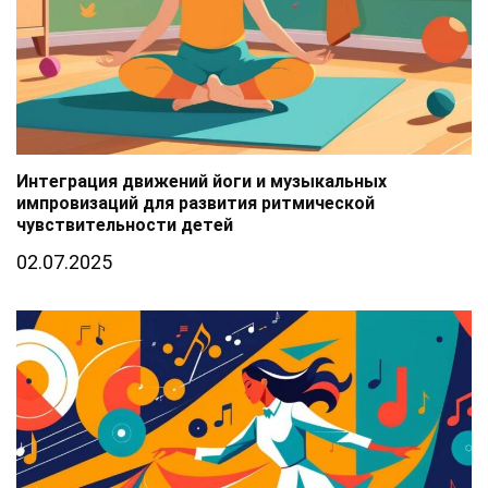
Интеграция движений йоги и музыкальных
импровизаций для развития ритмической
чувствительности детей
02.07.2025