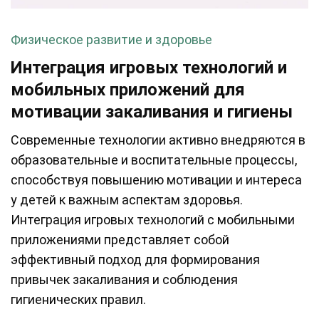
Физическое развитие и здоровье
Интеграция игровых технологий и
мобильных приложений для
мотивации закаливания и гигиены
Современные технологии активно внедряются в
образовательные и воспитательные процессы,
способствуя повышению мотивации и интереса
у детей к важным аспектам здоровья.
Интеграция игровых технологий с мобильными
приложениями представляет собой
эффективный подход для формирования
привычек закаливания и соблюдения
гигиенических правил.