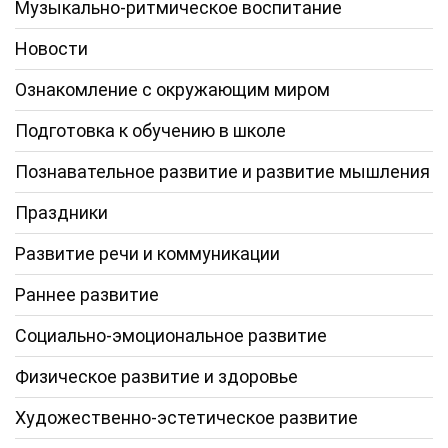
Музыкально-ритмическое воспитание
Новости
Ознакомление с окружающим миром
Подготовка к обучению в школе
Познавательное развитие и развитие мышления
Праздники
Развитие речи и коммуникации
Раннее развитие
Социально-эмоциональное развитие
Физическое развитие и здоровье
Художественно-эстетическое развитие