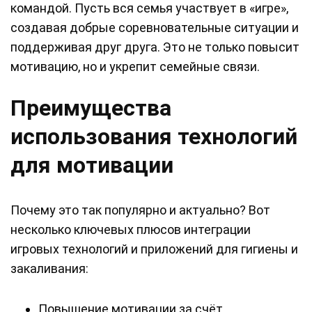
командой. Пусть вся семья участвует в «игре»,
создавая добрые соревновательные ситуации и
поддерживая друг друга. Это не только повысит
мотивацию, но и укрепит семейные связи.
Преимущества
использования технологий
для мотивации
Почему это так популярно и актуально? Вот
несколько ключевых плюсов интеграции
игровых технологий и приложений для гигиены и
закаливания:
Повышение мотивации за счёт