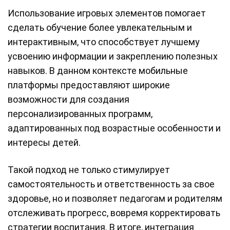
Использование игровых элементов помогает
сделать обучение более увлекательным и
интерактивным, что способствует лучшему
усвоению информации и закреплению полезных
навыков. В данном контексте мобильные
платформы предоставляют широкие
возможности для создания
персонализированных программ,
адаптированных под возрастные особенности и
интересы детей.
Такой подход не только стимулирует
самостоятельность и ответственность за свое
здоровье, но и позволяет педагогам и родителям
отслеживать прогресс, вовремя корректировать
стратегии воспитания. В итоге, интеграция