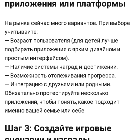
приложения или платформы
На рынке сейчас много вариантов. При выборе
учитывайте:
— Возраст пользователя (для детей лучше
подбирать приложения с ярким дизайном и
простым интерфейсом).
— Наличие системы наград и достижений.
— Возможность отслеживания прогресса.
— Интеграцию с друзьями или родными.
Обязательно протестируйте несколько
приложений, чтобы понять, какое подходит
именно вашей семье или себе.
Шаг 3: Создайте игровые
сценарии и награды