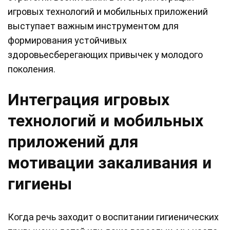
игровых технологий и мобильных приложений
выступает важным инструментом для
формирования устойчивых
здоровьесберегающих привычек у молодого
поколения.
Интеграция игровых
технологий и мобильных
приложений для
мотивации закаливания и
гигиены
Когда речь заходит о воспитании гигиенических