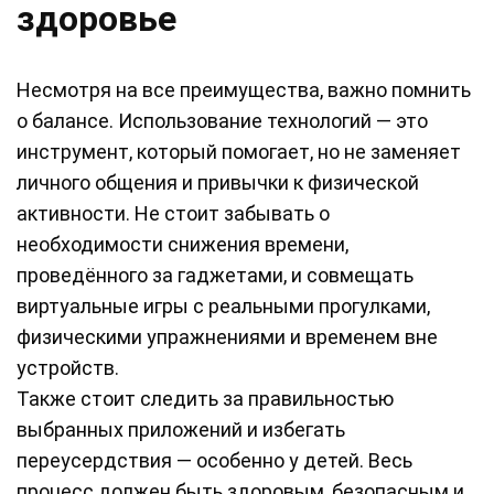
здоровье
Несмотря на все преимущества, важно помнить
о балансе. Использование технологий — это
инструмент, который помогает, но не заменяет
личного общения и привычки к физической
активности. Не стоит забывать о
необходимости снижения времени,
проведённого за гаджетами, и совмещать
виртуальные игры с реальными прогулками,
физическими упражнениями и временем вне
устройств.
Также стоит следить за правильностью
выбранных приложений и избегать
переусердствия — особенно у детей. Весь
процесс должен быть здоровым, безопасным и