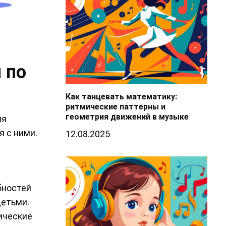
 по
Как танцевать математику:
ритмические паттерны и
геометрия движений в музыке
яя
 с ними.
12.08.2025
бностей
детьми.
ические