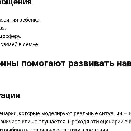
общения
звития ребёнка.
оз.
мосферу.
связей в семье.
рины помогают развивать на
уации
енарии, которые моделируют реальные ситуации — 
изничает или не слушается. Проходя эти сценарии в 
 и выбирать правильную тактику поведения.