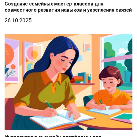
Создание семейных мастер-классов для
совместного развития навыков и укрепления связей
26.10.2025