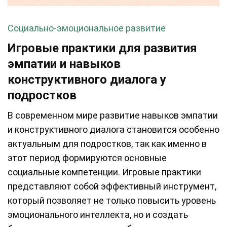
Социально-эмоциональное развитие
Игровые практики для развития
эмпатии и навыков
конструктивного диалога у
подростков
В современном мире развитие навыков эмпатии
и конструктивного диалога становится особенно
актуальным для подростков, так как именно в
этот период формируются основные
социальные компетенции. Игровые практики
представляют собой эффективный инструмент,
который позволяет не только повысить уровень
эмоционального интеллекта, но и создать