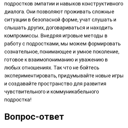
подростков эмпатии и навыков конструктивного
диалога. Они позволяют проживать сложные
ситуации в безопасной форме, учат слушать и
слышать других, договариваться и находить
компромиссы. Внедряя игровые методы в
работу с подростками, мы можем формировать
сознательное, понимающее и умное поколение,
готовое к взаимопониманию и уважению в
любых отношениях. Так что не бойтесь
экспериментировать, придумывайте новые игры
и создавайте пространство для развития
чувствительного и коммуникабельного
подростка!
Вопрос-ответ