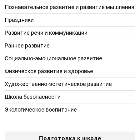
Познавательное развитие и развитие мышления
Праздники
Развитие речи и коммуникации
Раннее развитие
Социально-эмоциональное развитие
Физическое развитие и здоровье
Художественно-эстетическое развитие
Школа безопасности
Экологическое воспитание
Подготовка к школе