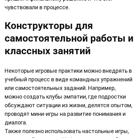
чувствовали в процессе.
Конструкторы для
самостоятельной работы и
классных занятий
Некоторые игровые практики можно внедрять в
учебный процесс в виде командных упражнений
или самостоятельных заданий. Например,
можно создать клубы эмпатии, где подростки
обсуждают ситуации из жизни, делятся опытом,
проводят мини-игры на развитие понимания и
диалога.
Также полезно использовать настольные игры,