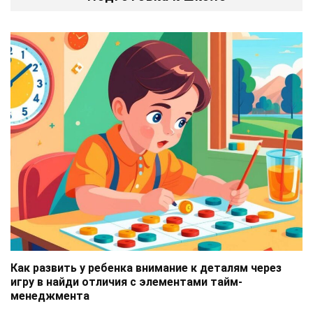
Как развить у ребенка внимание к деталям через
игру в найди отличия с элементами тайм-
менеджмента