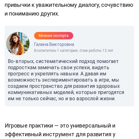
привычки к уважительному диалогу, сочувствию
и пониманию других.
Мнение эксперта
Галина Викторовна
Воспитатель 1 категории, стаж работы 12 лет
Во-вторых, систематический подход помогает
подросткам замечать свои успехи, видеть
прогресс и укреплять навыки. А давая им
возможность экспериментировать в игре, мы
создаем пространство для развития здоровых
коммуникативных моделей, которые пригодятся
им не только сейчас, но и во взрослой жизни.
Игровые практики — это универсальный и
эффективный инструмент для развития у