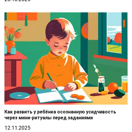
Как развить у ребёнка осознанную усидчивость
через мини-ритуалы перед заданиями
12.11.2025