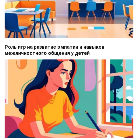
Роль игр на развитие эмпатии и навыков
межличностного общения у детей