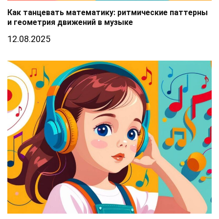
Как танцевать математику: ритмические паттерны
и геометрия движений в музыке
12.08.2025