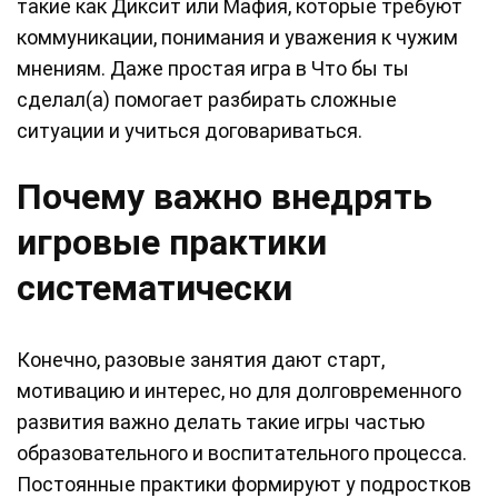
такие как Диксит или Мафия, которые требуют
коммуникации, понимания и уважения к чужим
мнениям. Даже простая игра в Что бы ты
сделал(а) помогает разбирать сложные
ситуации и учиться договариваться.
Почему важно внедрять
игровые практики
систематически
Конечно, разовые занятия дают старт,
мотивацию и интерес, но для долговременного
развития важно делать такие игры частью
образовательного и воспитательного процесса.
Постоянные практики формируют у подростков