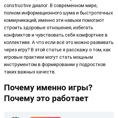
constructive диалог. В современном мире,
полном информационного шума и быстротечных
коммуникаций, именно эти навыки помогают
строить здоровые отношения, избегать
конфликтов и чувствовать себя комфортнее в
коллективе. А что если всё это можно развивать
через игру? В этой статье я расскажу о том, как
игровые практики могут стать мощным
инструментом в формировании у подростков
таких важных качеств.
Почему именно игры?
Почему это работает