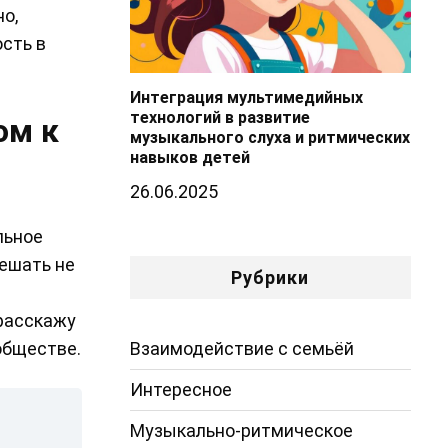
о,
сть в
Интеграция мультимедийных
технологий в развитие
ом к
музыкального слуха и ритмических
навыков детей
26.06.2025
льное
мешать не
Рубрики
 расскажу
Взаимодействие с семьёй
обществе.
Интересное
Музыкально-ритмическое