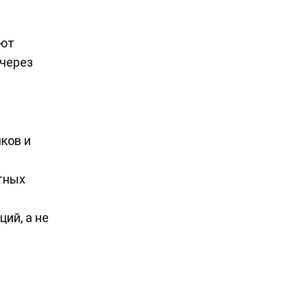
ают
 через
ков и
тных
ий, а не