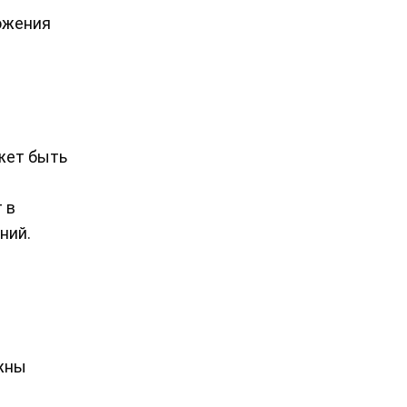
ложения
жет быть
 в
ний.
лжны