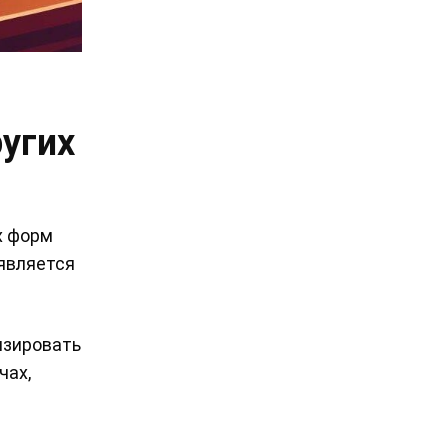
угих
х форм
 является
изировать
чах,