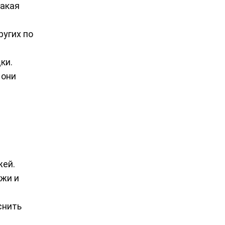
какая
ругих по
ки.
 они
жей.
ажи и
снить