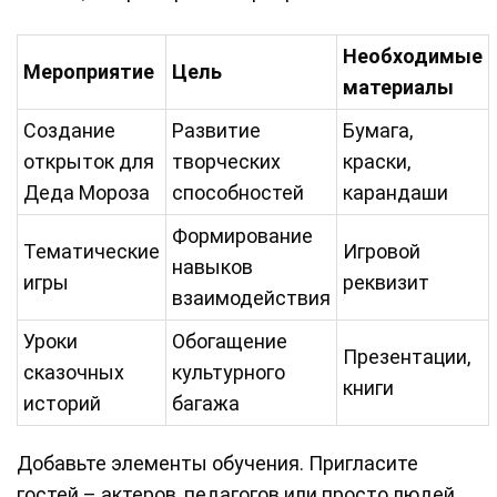
Необходимые
Мероприятие
Цель
материалы
Создание
Развитие
Бумага,
открыток для
творческих
краски,
Деда Мороза
способностей
карандаши
Формирование
Тематические
Игровой
навыков
игры
реквизит
взаимодействия
Уроки
Обогащение
Презентации,
сказочных
культурного
книги
историй
багажа
Добавьте элементы обучения. Пригласите
гостей – актеров, педагогов или просто людей,