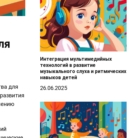
ля
Интеграция мультимедийных
технологий в развитие
музыкального слуха и ритмических
навыков детей
тва для
26.06.2025
 развития
лению
лий
хнические