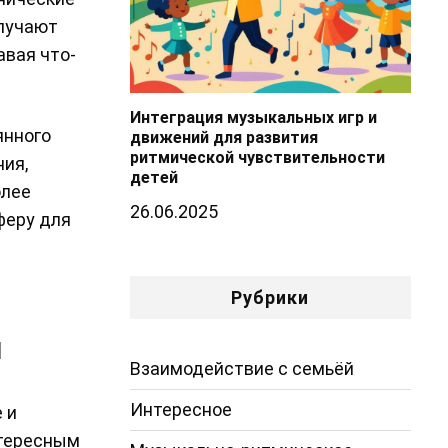
олучают
авая что-
Интеграция музыкальных игр и
янного
движений для развития
ритмической чувствительности
ия,
детей
олее
26.06.2025
феру для
Рубрики
й
Взаимодействие с семьёй
Интересное
 и
нтересным