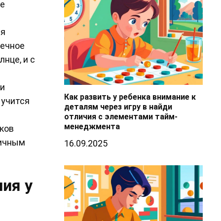
ие
ся
нечное
лнце, и с
ни
Как развить у ребенка внимание к
 учится
деталям через игру в найди
отличия с элементами тайм-
менеджмента
ков
личным
16.09.2025
ия у