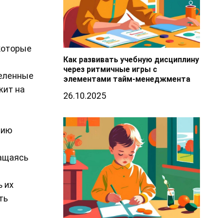
 которые
Как развивать учебную дисциплину
через ритмичные игры с
деленные
элементами тайм-менеджмента
жит на
26.10.2025
нию
ращаясь
ь их
ть