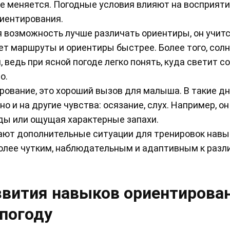
ние меняется. Погодные условия влияют на восприят
иентирования.
я возможность лучше различать ориентиры, он учит
ет маршруты и ориентиры быстрее. Более того, сол
ведь при ясной погоде легко понять, куда светит со
о.
рование, это хороший вызов для малыша. В такие д
но и на другие чувства: осязание, слух. Например, он
оды или ощущая характерные запахи.
ают дополнительные ситуации для тренировок навы
более чутким, наблюдательным и адаптивным к раз
звития навыков ориентирован
погоду