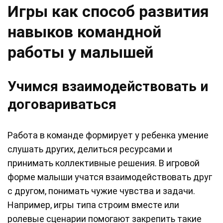
Игры как способ развития
навыков командной
работы у малышей
Учимся взаимодействовать и
договариваться
Работа в команде формирует у ребенка умение
слушать других, делиться ресурсами и
принимать коллективные решения. В игровой
форме малыши учатся взаимодействовать друг
с другом, понимать чужие чувства и задачи.
Например, игры типа строим вместе или
ролевые сценарии помогают закрепить такие