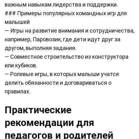
важным навыкам лидерства и поддержки.
### Примеры популярных командных игр для
малышей
— Игры на развитие внимания и сотрудничества,
например, Паровозик, где дети идут друг за
другом, выполняя задания.
— Совместное строительство из конструктора
или кубиков.
— Ролевые игры, в которых малыши учатся
делить обязанности и договариваться о
правилах.
Практические
рекомендации для
педагогов и родителей