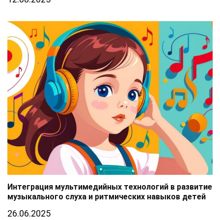
Интеграция мультимедийных технологий в развитие
музыкального слуха и ритмических навыков детей
26.06.2025