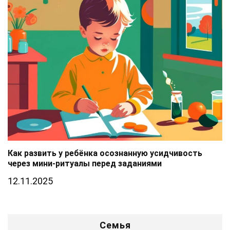
Как развить у ребёнка осознанную усидчивость
через мини-ритуалы перед заданиями
12.11.2025
Семья