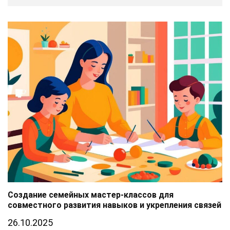
Создание семейных мастер-классов для
совместного развития навыков и укрепления связей
26.10.2025