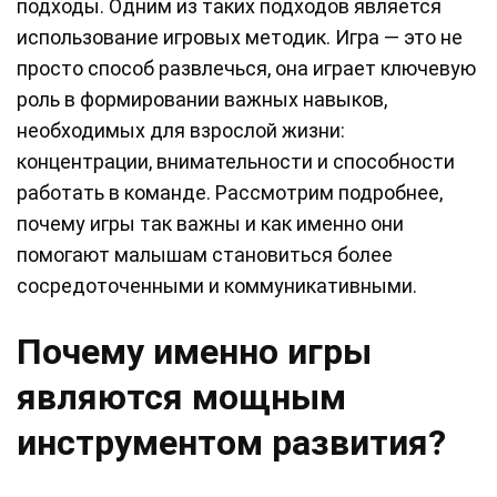
подходы. Одним из таких подходов является
использование игровых методик. Игра — это не
просто способ развлечься, она играет ключевую
роль в формировании важных навыков,
необходимых для взрослой жизни:
концентрации, внимательности и способности
работать в команде. Рассмотрим подробнее,
почему игры так важны и как именно они
помогают малышам становиться более
сосредоточенными и коммуникативными.
Почему именно игры
являются мощным
инструментом развития?