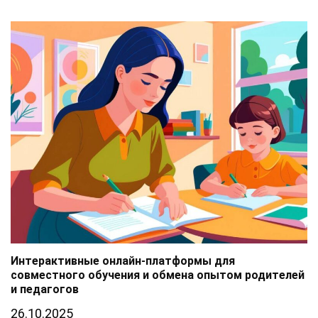
Интерактивные онлайн-платформы для
совместного обучения и обмена опытом родителей
и педагогов
26.10.2025