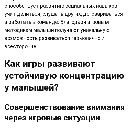
способствует развитию социальных навыков:
учит делиться, слушать других, договариваться
и работать в команде. Благодаря игровым
методикам малыши получают уникальную
возможность развиваться гармонично и
всесторонне.
Как игры развивают
устойчивую концентрацию
у малышей?
Совершенствование внимания
через игровые ситуации