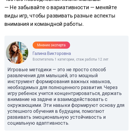
— Не забывайте о вариативности — меняйте
виды игр, чтобы развивать разные аспекты
внимания и командной работы.
Мнение эксперта
Галина Викторовна
Воспитатель 1 категории, стаж работы 12 лет
Игровые методики — это не просто способ
развлечения для малышей, это мощный
инструмент формирования важных навыков,
необходимых для полноценного развития. Через
игру ребенок учится концентрироваться, держать
внимание на задаче и взаимодействовать с
окружающими. Эти навыки формируют основу для
успешного обучения в будущем, помогают
развивать эмоциональную устойчивость и
социальную адаптивность.