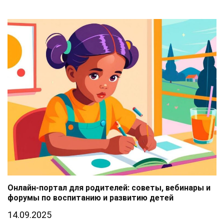
Онлайн-портал для родителей: советы, вебинары и
форумы по воспитанию и развитию детей
14.09.2025