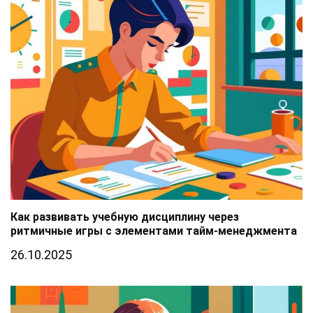
Как развивать учебную дисциплину через
ритмичные игры с элементами тайм-менеджмента
26.10.2025