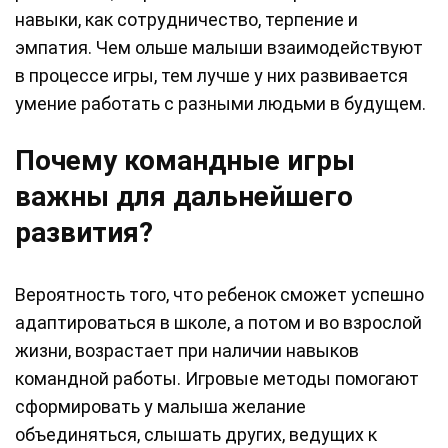
навыки, как сотрудничество, терпение и
эмпатия. Чем ольше малыши взаимодействуют
в процессе игры, тем лучше у них развивается
умение работать с разными людьми в будущем.
Почему командные игры
важны для дальнейшего
развития?
Вероятность того, что ребенок сможет успешно
адаптироваться в школе, а потом и во взрослой
жизни, возрастает при наличии навыков
командной работы. Игровые методы помогают
сформировать у малыша желание
объединяться, слышать других, ведущих к