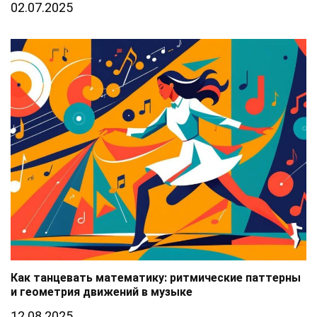
02.07.2025
Как танцевать математику: ритмические паттерны
и геометрия движений в музыке
12.08.2025