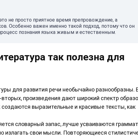
то не просто приятное время препровождение, а
в. Особенно важен именно такой подход, потому что он
т процесс познания языка живым и естественным.
тература так полезна для
ры для развития речи необычайно разнообразны. 
о-вторых, произведения дают широкий спектр образо
как создаются выразительные и красивые тексты, как
яется словарный запас, лучше усваиваются грамма
но излагать свои мысли. Повторяющиеся стилистич