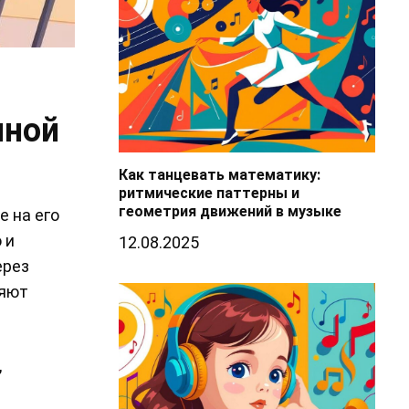
нной
Как танцевать математику:
ритмические паттерны и
геометрия движений в музыке
е на его
 и
12.08.2025
ерез
ряют
,