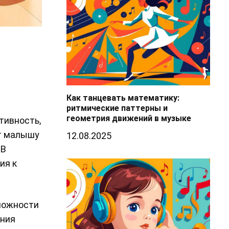
Как танцевать математику:
ритмические паттерны и
геометрия движений в музыке
тивность,
ет малышу
12.08.2025
 В
ия к
можности
ения