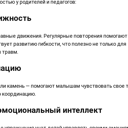
остью у родителей и педагогов:
вижность
лавные движения. Регулярные повторения помогают
вует развитию гибкости, что полезно не только для
 травм.
нацию
или камень — помогают малышам чувствовать свое т
ю координацию.
 эмоциональный интеллект
е упражнения учат детей управлять своими эмоция