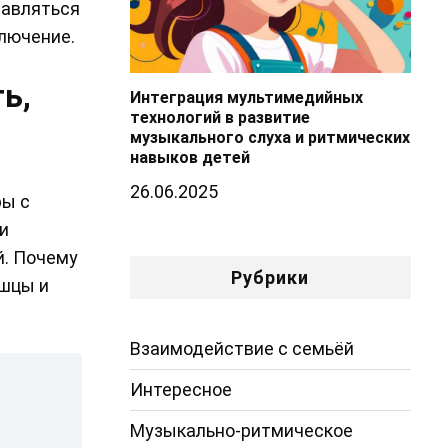
равляться
ключение.
ь,
Интеграция мультимедийных
технологий в развитие
музыкального слуха и ритмических
навыков детей
26.06.2025
ры с
и
й. Почему
Рубрики
ышцы и
Взаимодействие с семьёй
Интересное
Музыкально-ритмическое