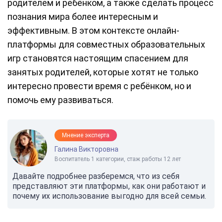
родителем и ребёнком, а также сделать процесс
познания мира более интересным и
эффективным. В этом контексте онлайн-
платформы для совместных образовательных
игр становятся настоящим спасением для
занятых родителей, которые хотят не только
интересно провести время с ребёнком, но и
помочь ему развиваться.
Мнение эксперта
Галина Викторовна
Воспитатель 1 категории, стаж работы 12 лет
Давайте подробнее разберемся, что из себя
представляют эти платформы, как они работают и
почему их использование выгодно для всей семьи.