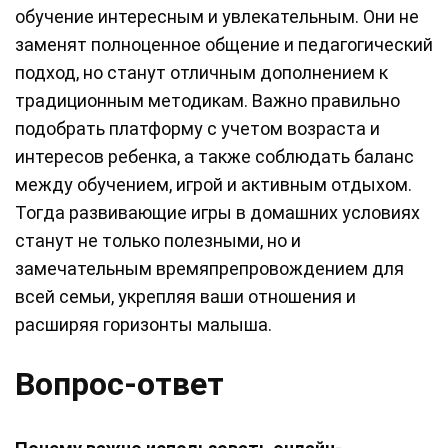
обучение интересным и увлекательным. Они не
заменят полноценное общение и педагогический
подход, но станут отличным дополнением к
традиционным методикам. Важно правильно
подобрать платформу с учетом возраста и
интересов ребенка, а также соблюдать баланс
между обучением, игрой и активным отдыхом.
Тогда развивающие игры в домашних условиях
станут не только полезными, но и
замечательным времяпрепровождением для
всей семьи, укрепляя ваши отношения и
расширяя горизонты малыша.
Вопрос-ответ