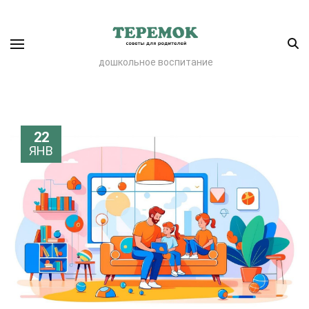
дошкольное воспитание
22
ЯНВ