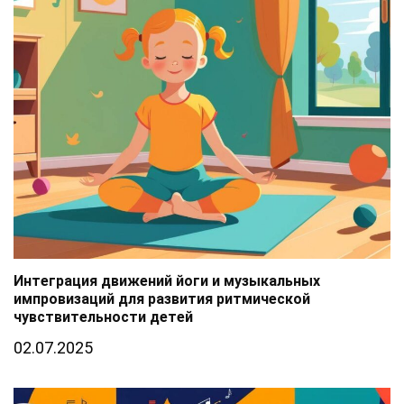
Интеграция движений йоги и музыкальных
импровизаций для развития ритмической
чувствительности детей
02.07.2025