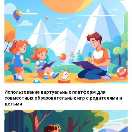
Использование виртуальных платформ для
совместных образовательных игр с родителями и
детьми