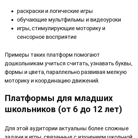
раскраски и логические игры
обучающие мультфильмы и видеоуроки
игры, стимулирующие моторику и
сенсорное восприятие
Примеры таких платформ помогают
дошкольникам учиться считать, узнавать буквы,
формы и цвета, параллельно развивая мелкую
моторику и координацию движений.
Платформы для младших
школьников (от 6 до 12 лет)
Для этой аудитории актуальны более сложные
задачи и игры, связанные с изучением школьной