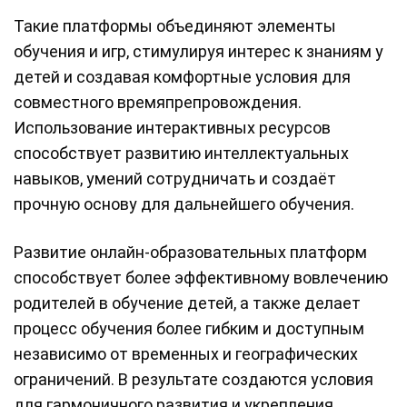
Такие платформы объединяют элементы
обучения и игр, стимулируя интерес к знаниям у
детей и создавая комфортные условия для
совместного времяпрепровождения.
Использование интерактивных ресурсов
способствует развитию интеллектуальных
навыков, умений сотрудничать и создаёт
прочную основу для дальнейшего обучения.
Развитие онлайн-образовательных платформ
способствует более эффективному вовлечению
родителей в обучение детей, а также делает
процесс обучения более гибким и доступным
независимо от временных и географических
ограничений. В результате создаются условия
для гармоничного развития и укрепления