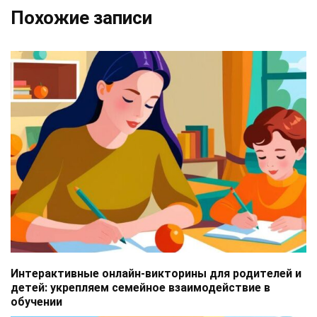
Похожие записи
Интерактивные онлайн-викторины для родителей и
детей: укрепляем семейное взаимодействие в
обучении