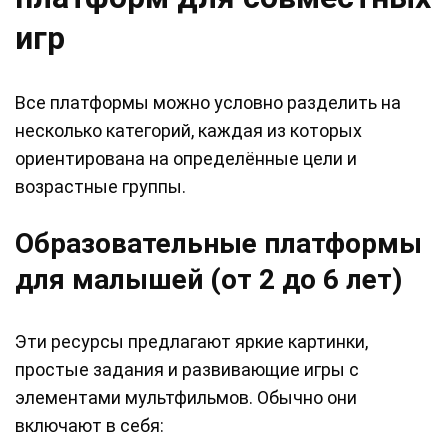
игр
Все платформы можно условно разделить на
несколько категорий, каждая из которых
ориентирована на определённые цели и
возрастные группы.
Образовательные платформы
для малышей (от 2 до 6 лет)
Эти ресурсы предлагают яркие картинки,
простые задания и развивающие игры с
элементами мультфильмов. Обычно они
включают в себя: