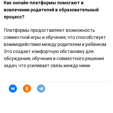
Как онлайн-платформы помогают в
вовлечении родителей в образовательный
процесс?
Платформы предоставляют возможность
совместной игры и обучения, что способствует
взаимодействию между родителем и ребёнком.
Это создает комфортную обстановку для
обсуждения, обучения и совместного решения
задач, что усиливает связь между ними.