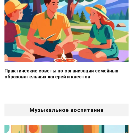
Практические советы по организации семейных
образовательных лагерей и квестов
Музыкальное воспитание