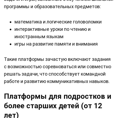
программы и образовательных предметов:
математика и логические головоломки
интерактивные уроки по чтению и
иностранным языкам
игры на развитие памяти и внимания
Такие платформы зачастую включают задания
с возможностью соревноваться или совместно
решать задачи, что способствует командной
работе и развитию коммуникативных навыков.
Платформы для подростков и
более старших детей (от 12
лет)