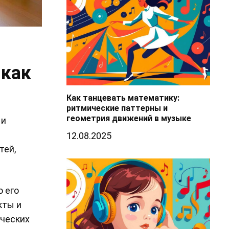
 как
Как танцевать математику:
ритмические паттерны и
геометрия движений в музыке
 и
12.08.2025
тей,
 его
кты и
ических