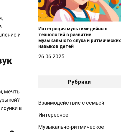
,
в
Интеграция мультимедийных
шление и
технологий в развитие
музыкального слуха и ритмических
навыков детей
26.06.2025
вук
Рубрики
и, мечты
музыкой?
Взаимодействие с семьёй
рисунки в
Интересное
Музыкально-ритмическое