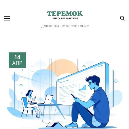
дошкольное воспитание
14
АПР