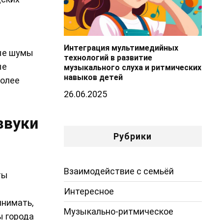
Интеграция мультимедийных
ные шумы
технологий в развитие
ые
музыкального слуха и ритмических
навыков детей
более
26.06.2025
звуки
Рубрики
Взаимодействие с семьёй
ты
Интересное
инимать,
Музыкально-ритмическое
ы города