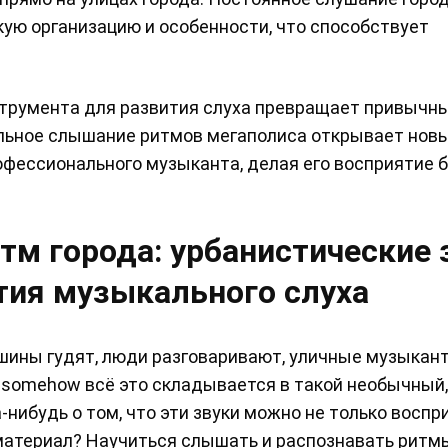
кую организацию и особенности, что способствует
струмента для развития слуха превращает привыч
ельное слышание ритмов мегаполиса открывает нов
офессионального музыканта, делая его восприятие 
тм города: урбанистические 
тия музыкального слуха
шины гудят, люди разговаривают, уличные музыкан
хе somehow всё это складывается в такой необычный,
нибудь о том, что эти звуки можно не только воспр
 материал? Научиться слышать и распознавать ритм