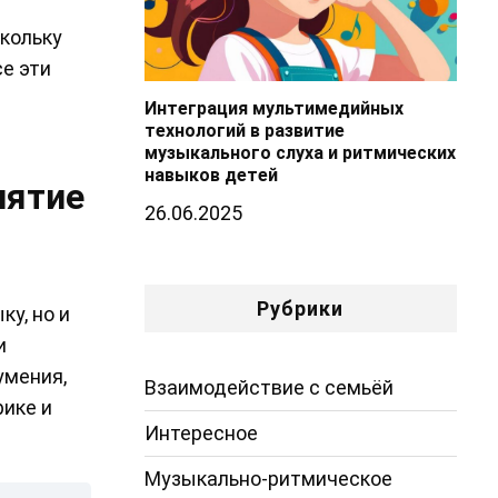
кольку
е эти
Интеграция мультимедийных
технологий в развитие
музыкального слуха и ритмических
навыков детей
иятие
26.06.2025
Рубрики
у, но и
и
умения,
Взаимодействие с семьёй
рике и
Интересное
Музыкально-ритмическое