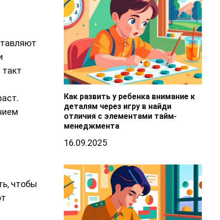
ставляют
и
 такт
Как развить у ребенка внимание к
раст.
деталям через игру в найди
нием
отличия с элементами тайм-
менеджмента
16.09.2025
ть, чтобы
ют