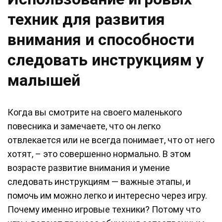
техник для развития
внимания и способности
следовать инструкциям у
малышей
Когда вы смотрите на своего маленького
повесника и замечаете, что он легко
отвлекается или не всегда понимает, что от него
хотят, – это совершенно нормально. В этом
возрасте развитие внимания и умение
следовать инструкциям — важные этапы, и
помочь им можно легко и интересно через игру.
Почему именно игровые техники? Потому что