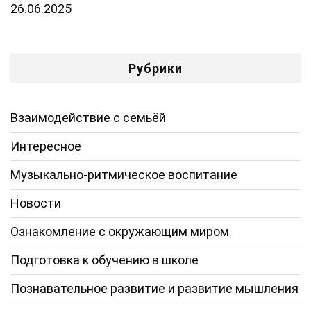
26.06.2025
Рубрики
Взаимодействие с семьёй
Интересное
Музыкально-ритмическое воспитание
Новости
Ознакомление с окружающим миром
Подготовка к обучению в школе
Познавательное развитие и развитие мышления