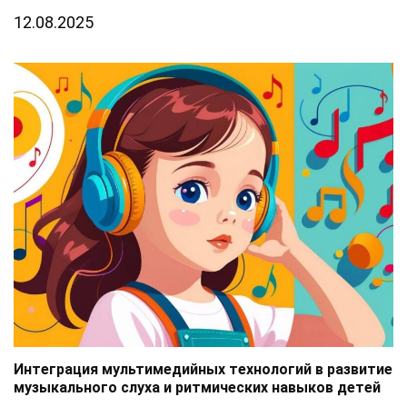
12.08.2025
Интеграция мультимедийных технологий в развитие
музыкального слуха и ритмических навыков детей