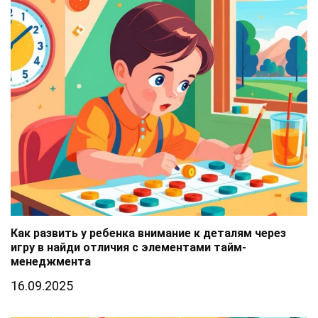
Как развить у ребенка внимание к деталям через
игру в найди отличия с элементами тайм-
менеджмента
16.09.2025