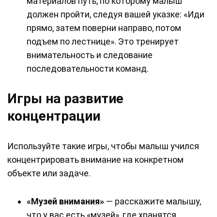
материалов путь, по которому малыш
должен пройти, следуя вашей указке: «Иди
прямо, затем поверни направо, потом
подъем по лестнице». Это тренирует
внимательность и следование
последовательности команд.
Игры на развитие
концентрации
Используйте такие игры, чтобы малыш учился
концентрировать внимание на конкретном
объекте или задаче.
«Музей внимания»
— расскажите малышу,
что у вас есть «музей», где хранятся