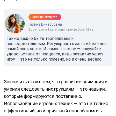
Мнение эксперта
Галина Викторовна
Воспитатель 1 категории, стаж работы 12 лет
Также важно быть терпеливым и
последовательным. Регулярность занятий важнее
самой сложности. И самое главное — получайте
удовольствие от процесса, ведь развитие через
игру — это не только полезно, но и очень весело.
Закончить стоит тем, что развитие внимания и
умения следовать инструкциям — это навыки,
которые формируются постепенно.
Использование игровых техник — это не только
эффективный, но и приятный способ помочь