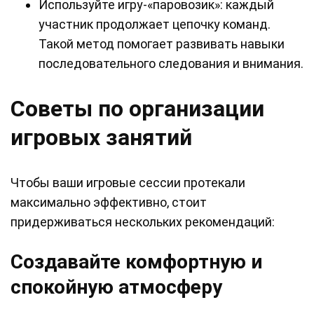
Используйте игру-«паровозик»: каждый
участник продолжает цепочку команд.
Такой метод помогает развивать навыки
последовательного следования и внимания.
Советы по организации
игровых занятий
Чтобы ваши игровые сессии протекали
максимально эффективно, стоит
придерживаться нескольких рекомендаций:
Создавайте комфортную и
спокойную атмосферу