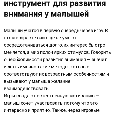
инструмент для развития
внимания у малышей
Малыши учатся в первую очередь через игру. В
этом возрасте они еще не умеют
сосредотачиваться долго, их интерес быстро
меняется, а мир полон ярких стимулов. Говорить
о необходимости развития внимания — значит
искать именно такие методы, которые
соответствуют их возрастным особенностям и
вызывают у малыша желание
взаимодействовать.
Игры создают естественную мотивацию —
малыш хочет участвовать, потому что это
интересно и приятно. Также, через игровые