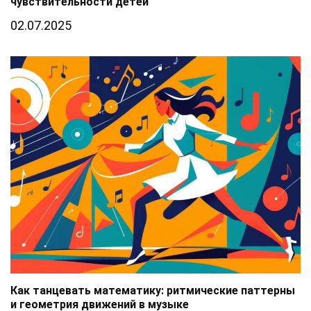
чувствительности детей
02.07.2025
Как танцевать математику: ритмические паттерны
и геометрия движений в музыке