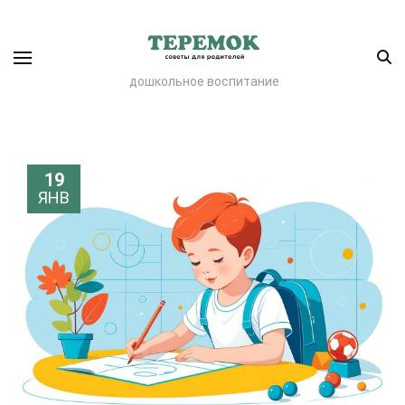
дошкольное воспитание
19
ЯНВ