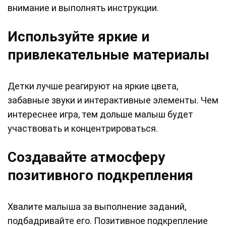
внимание и выполнять инструкции.
Используйте яркие и
привлекательные материалы
Детки лучше реагируют на яркие цвета,
забавные звуки и интерактивные элементы. Чем
интереснее игра, тем дольше малыш будет
участвовать и концентрироваться.
Создавайте атмосферу
позитивного подкрепления
Хвалите малыша за выполнение заданий,
подбадривайте его. Позитивное подкрепление