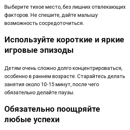
Выберите тихое место, без лишних отвлекающих
факторов. Не спешите, дайте малышу
возможность сосредоточиться.
Используйте короткие и яркие
игровые эпизоды
Детям очень сложно долго концентрироваться,
особенно в раннем возрасте. Старайтесь делать
занятия около 10-15 минут, после чего
обязательно делайте паузы.
Обязательно поощряйте
любые успехи