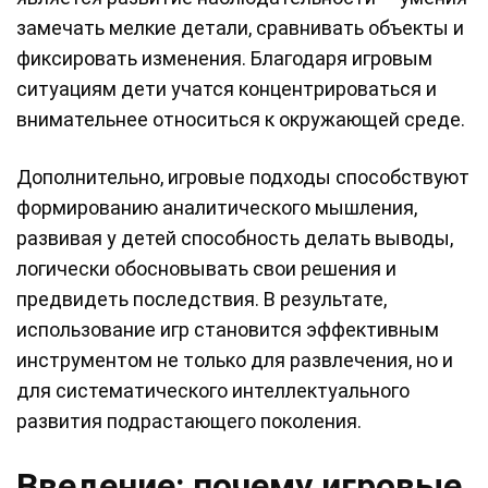
замечать мелкие детали, сравнивать объекты и
фиксировать изменения. Благодаря игровым
ситуациям дети учатся концентрироваться и
внимательнее относиться к окружающей среде.
Дополнительно, игровые подходы способствуют
формированию аналитического мышления,
развивая у детей способность делать выводы,
логически обосновывать свои решения и
предвидеть последствия. В результате,
использование игр становится эффективным
инструментом не только для развлечения, но и
для систематического интеллектуального
развития подрастающего поколения.
Введение: почему игровые