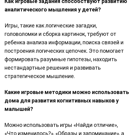
Как игровые задания способствуют развитию
аналитического мышления у детей?
Игры, такие как логические загадки,
головоломки и сборка картинок, требуют от
ребенка анализа информации, поиска связей и
построения логических цепочек. Это помогает
формировать разумные гипотезы, находить
нестандартные решения и развивать
стратегическое мышление.
Какие игровые методики можно использовать
дома для развития когнитивных навыков у
малышей?
Можно использовать игры «Найди отличие»,
«Что изменилось?», «Образы и запоминание», а