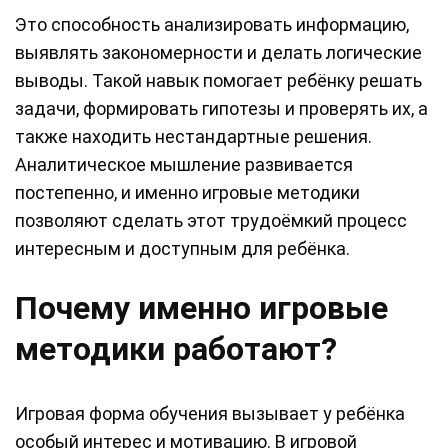
Это способность анализировать информацию,
выявлять закономерности и делать логические
выводы. Такой навык помогает ребёнку решать
задачи, формировать гипотезы и проверять их, а
также находить нестандартные решения.
Аналитическое мышление развивается
постепенно, и именно игровые методики
позволяют сделать этот трудоёмкий процесс
интересным и доступным для ребёнка.
Почему именно игровые
методики работают?
Игровая форма обучения вызывает у ребёнка
особый интерес и мотивацию. В игровой