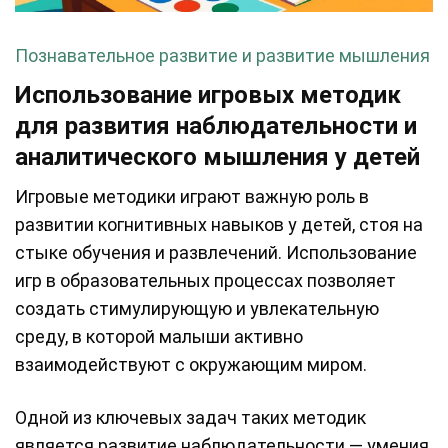
Познавательное развитие и развитие мышления
Использование игровых методик
для развития наблюдательности и
аналитического мышления у детей
Игровые методики играют важную роль в
развитии когнитивных навыков у детей, стоя на
стыке обучения и развлечений. Использование
игр в образовательных процессах позволяет
создать стимулирующую и увлекательную
среду, в которой малыши активно
взаимодействуют с окружающим миром.
Одной из ключевых задач таких методик
является развитие наблюдательности — умения