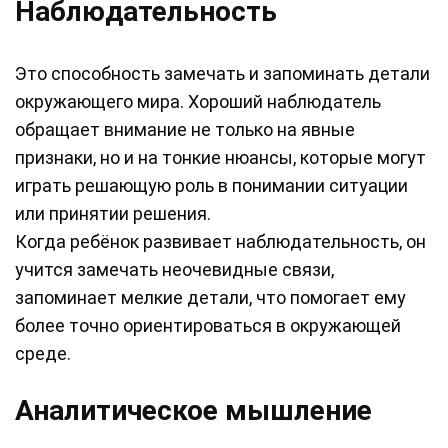
Наблюдательность
Это способность замечать и запоминать детали
окружающего мира. Хороший наблюдатель
обращает внимание не только на явные
признаки, но и на тонкие нюансы, которые могут
играть решающую роль в понимании ситуации
или принятии решения.
Когда ребёнок развивает наблюдательность, он
учится замечать неочевидные связи,
запоминает мелкие детали, что помогает ему
более точно ориентироваться в окружающей
среде.
Аналитическое мышление