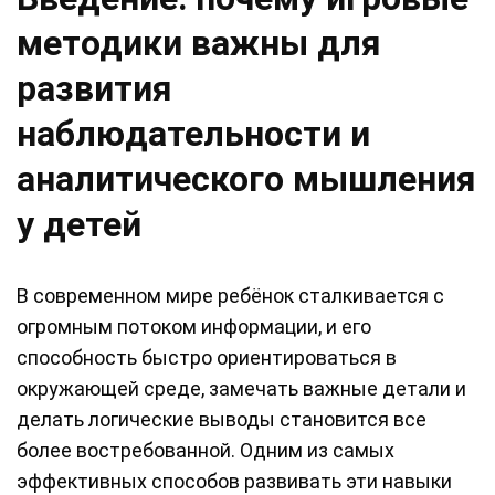
методики важны для
развития
наблюдательности и
аналитического мышления
у детей
В современном мире ребёнок сталкивается с
огромным потоком информации, и его
способность быстро ориентироваться в
окружающей среде, замечать важные детали и
делать логические выводы становится все
более востребованной. Одним из самых
эффективных способов развивать эти навыки