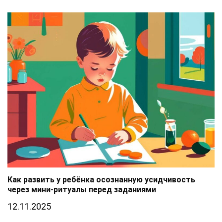
Как развить у ребёнка осознанную усидчивость
через мини-ритуалы перед заданиями
12.11.2025