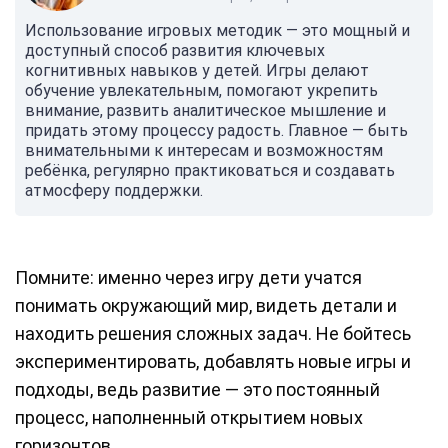
Использование игровых методик — это мощный и
доступный способ развития ключевых
когнитивных навыков у детей. Игры делают
обучение увлекательным, помогают укрепить
внимание, развить аналитическое мышление и
придать этому процессу радость. Главное — быть
внимательными к интересам и возможностям
ребёнка, регулярно практиковаться и создавать
атмосферу поддержки.
Помните: именно через игру дети учатся
понимать окружающий мир, видеть детали и
находить решения сложных задач. Не бойтесь
экспериментировать, добавлять новые игры и
подходы, ведь развитие — это постоянный
процесс, наполненный открытием новых
горизонтов.