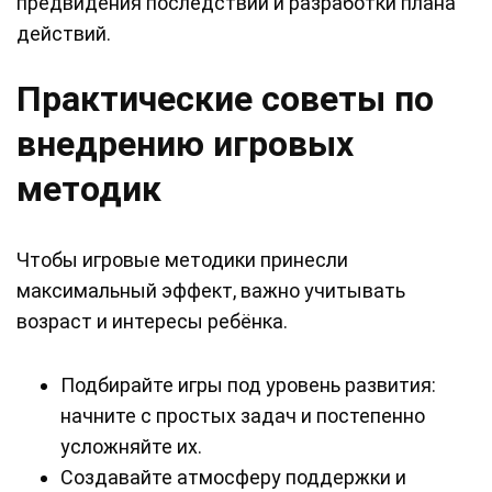
предвидения последствий и разработки плана
действий.
Практические советы по
внедрению игровых
методик
Чтобы игровые методики принесли
максимальный эффект, важно учитывать
возраст и интересы ребёнка.
Подбирайте игры под уровень развития:
начните с простых задач и постепенно
усложняйте их.
Создавайте атмосферу поддержки и