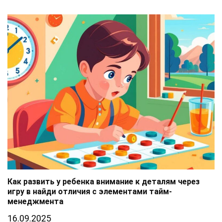
Как развить у ребенка внимание к деталям через
игру в найди отличия с элементами тайм-
менеджмента
16.09.2025