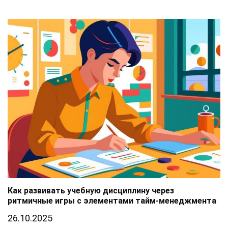
Как развивать учебную дисциплину через
ритмичные игры с элементами тайм-менеджмента
26.10.2025