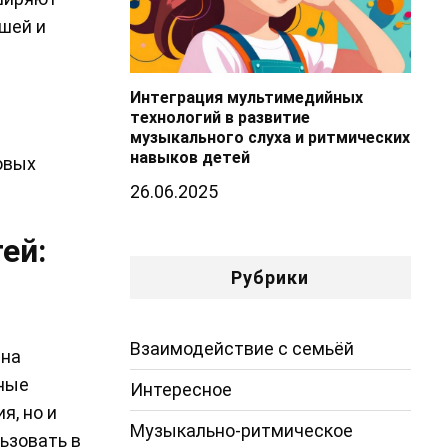
шей и
Интеграция мультимедийных
технологий в развитие
музыкального слуха и ритмических
навыков детей
овых
26.06.2025
ей:
Рубрики
Взаимодействие с семьёй
 на
вные
Интересное
я, но и
Музыкально-ритмическое
ьзовать в