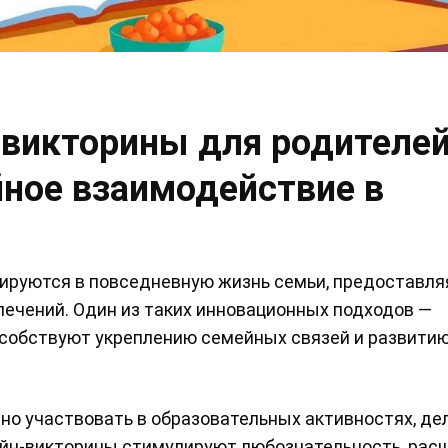
викторины для родителей
йное взаимодействие в
рируются в повседневную жизнь семьи, предоставля
лечений. Один из таких инновационных подходов —
собствуют укреплению семейных связей и развитию
но участвовать в образовательных активностях, де
айн-викторины стимулируют любознательность, ра