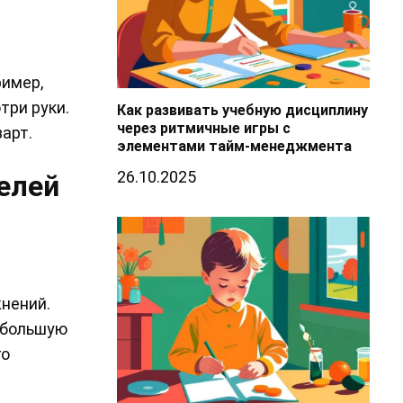
ример,
три руки.
Как развивать учебную дисциплину
через ритмичные игры с
арт.
элементами тайм-менеджмента
26.10.2025
елей
нений.
небольшую
го