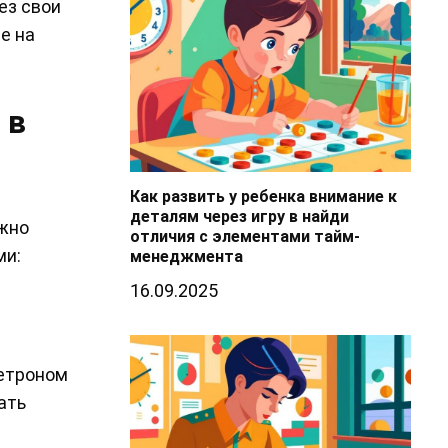
ез свои
е на
 в
Как развить у ребенка внимание к
деталям через игру в найди
ожно
отличия с элементами тайм-
ми:
менеджмента
16.09.2025
метроном
ать