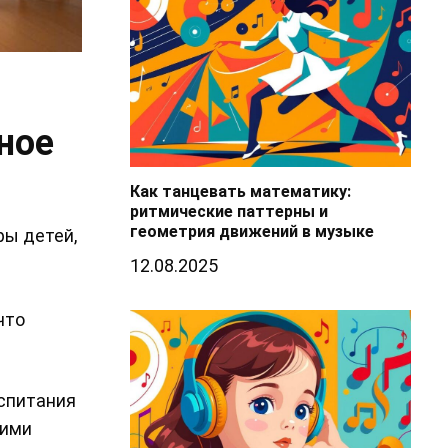
ное
Как танцевать математику:
ритмические паттерны и
геометрия движений в музыке
ры детей,
12.08.2025
что
спитания
кими