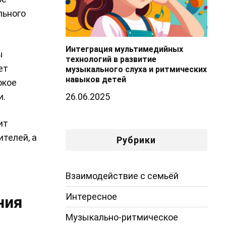
льного
Интеграция мультимедийных
ы
технологий в развитие
ет
музыкального слуха и ритмических
навыков детей
окое
26.06.2025
и.
ит
телей, а
Рубрики
Взаимодействие с семьёй
Интересное
ния
Музыкально-ритмическое