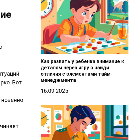
ние
и
Как развить у ребенка внимание к
деталям через игру в найди
туаций.
отличия с элементами тайм-
менеджмента
рко. Вот
16.09.2025
гновенно
.
ачинает