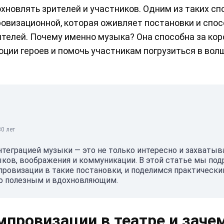
новлять зрителей и участников. Одним из таких сп
ровизационной, которая оживляет постановки и спо
рителей. Почему именно музыка? Она способна за ко
оции героев и помочь участникам погрузиться в во
0 лет
нтеграцией музыки — это не только интересно и захваты
выков, воображения и коммуникации. В этой статье мы под
ровизации в такие постановки, и поделимся практическ
но полезным и вдохновляющим.
провизации в театре и заче