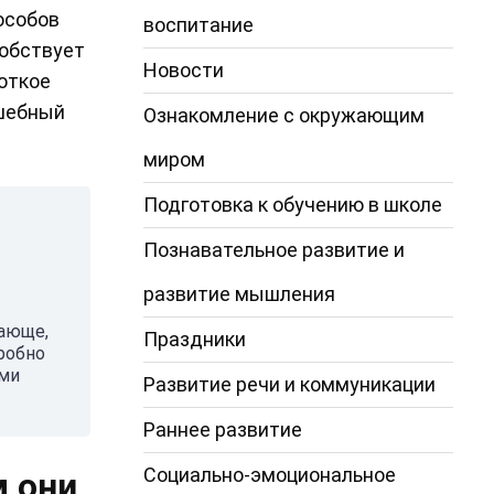
особов
воспитание
собствует
Новости
роткое
лшебный
Ознакомление с окружающим
миром
Подготовка к обучению в школе
Познавательное развитие и
развитие мышления
вающе,
Праздники
робно
ими
Развитие речи и коммуникации
Раннее развитие
Социально-эмоциональное
м они