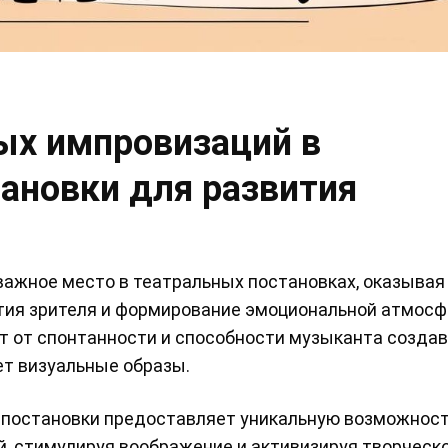
ых импровизаций в
ановки для развития
жное место в театральных постановках, оказывая 
ятия зрителя и формирование эмоциональной атмос
ит от спонтанности и способности музыканта созда
ет визуальные образы.
-постановки предоставляет уникальную возможнос
й, стимулируя воображение и активизируя творческ