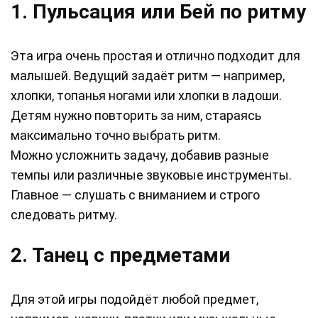
1. Пульсация или Бей по ритму
Эта игра очень простая и отлично подходит для
малышей. Ведущий задаёт ритм — например,
хлопки, топанья ногами или хлопки в ладоши.
Детям нужно повторить за ним, стараясь
максимально точно выбрать ритм.
Можно усложнить задачу, добавив разные
темпы или различные звуковые инструменты.
Главное — слушать с вниманием и строго
следовать ритму.
2. Танец с предметами
Для этой игры подойдёт любой предмет,