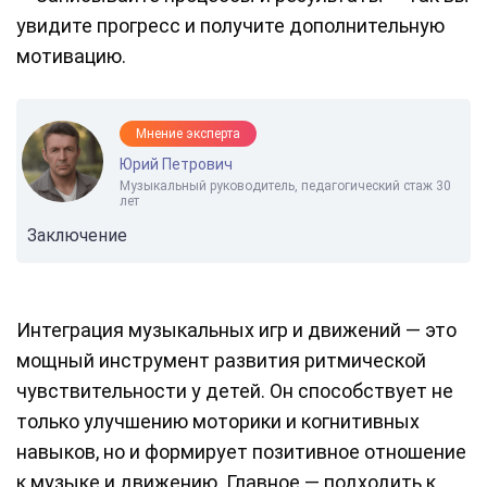
увидите прогресс и получите дополнительную
мотивацию.
Мнение эксперта
Юрий Петрович
Музыкальный руководитель, педагогический стаж 30
лет
Заключение
Интеграция музыкальных игр и движений — это
мощный инструмент развития ритмической
чувствительности у детей. Он способствует не
только улучшению моторики и когнитивных
навыков, но и формирует позитивное отношение
к музыке и движению. Главное — подходить к