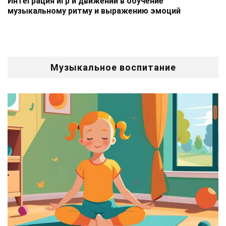
Интеграция игр и движений в обучение
музыкальному ритму и выражению эмоций
Музыкальное воспитание