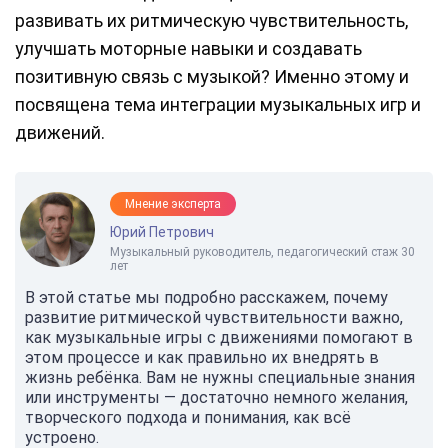
развивать их ритмическую чувствительность,
улучшать моторные навыки и создавать
позитивную связь с музыкой? Именно этому и
посвящена тема интеграции музыкальных игр и
движений.
Мнение эксперта
Юрий Петрович
Музыкальный руководитель, педагогический стаж 30
лет
В этой статье мы подробно расскажем, почему
развитие ритмической чувствительности важно,
как музыкальные игры с движениями помогают в
этом процессе и как правильно их внедрять в
жизнь ребёнка. Вам не нужны специальные знания
или инструменты — достаточно немного желания,
творческого подхода и понимания, как всё
устроено.