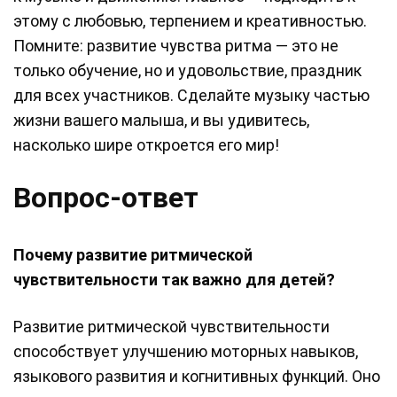
этому с любовью, терпением и креативностью.
Помните: развитие чувства ритма — это не
только обучение, но и удовольствие, праздник
для всех участников. Сделайте музыку частью
жизни вашего малыша, и вы удивитесь,
насколько шире откроется его мир!
Вопрос-ответ
Почему развитие ритмической
чувствительности так важно для детей?
Развитие ритмической чувствительности
способствует улучшению моторных навыков,
языкового развития и когнитивных функций. Оно