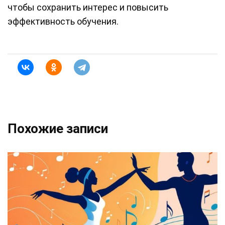
чтобы сохранить интерес и повысить
эффективность обучения.
Похожие записи