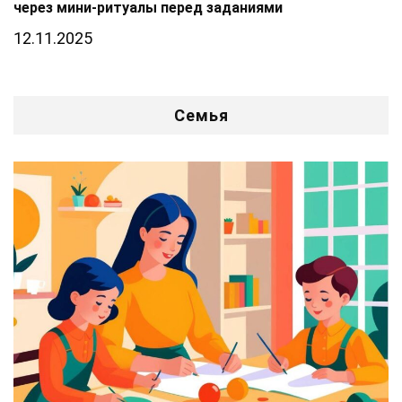
через мини-ритуалы перед заданиями
12.11.2025
Семья