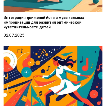
Интеграция движений йоги и музыкальных
импровизаций для развития ритмической
чувствительности детей
02.07.2025