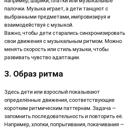
например, шарики, платки или музыкальные
палочки. Музыка играет, а дети танцуют с
выбранными предметами, импровизируя и
взаимодействуя с музыкой.
Важно, чтобы дети старались синхронизировать
свои движения с музыкальным ритмом. Можно
менять скорость или стиль музыки, чтобы
развивать чувство адаптации.
3. Образ ритма
Здесь дети или взрослый показывают
определённые движения, соответствующие
коротким ритмическим паттернам. Задача —
запомнить последовательность и повторить её.
Например, хлопки, попрыгивания, покачивания —