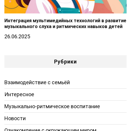
Интеграция мультимедийных технологий в развитие
музыкального слуха и ритмических навыков детей
26.06.2025
Рубрики
Взаимодействие с семьёй
Интересное
Музыкально-ритмическое воспитание
Новости
Ознакомление с окружающим миром