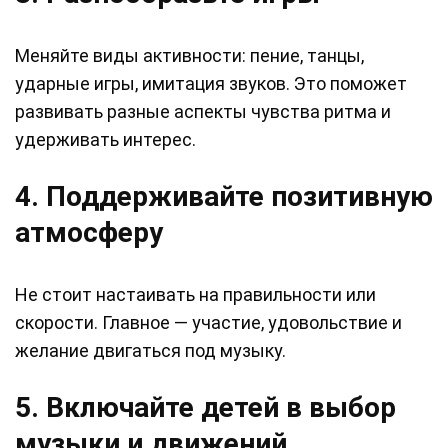
Меняйте виды активности: пение, танцы,
ударные игры, имитация звуков. Это поможет
развивать разные аспекты чувства ритма и
удерживать интерес.
4. Поддерживайте позитивную
атмосферу
Не стоит настаивать на правильности или
скорости. Главное — участие, удовольствие и
желание двигаться под музыку.
5. Включайте детей в выбор
музыки и движений