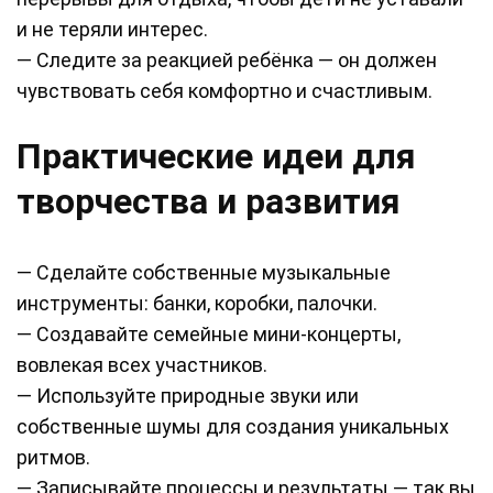
и не теряли интерес.
— Следите за реакцией ребёнка — он должен
чувствовать себя комфортно и счастливым.
Практические идеи для
творчества и развития
— Сделайте собственные музыкальные
инструменты: банки, коробки, палочки.
— Создавайте семейные мини-концерты,
вовлекая всех участников.
— Используйте природные звуки или
собственные шумы для создания уникальных
ритмов.
— Записывайте процессы и результаты — так вы