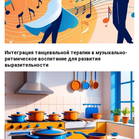
Интеграция танцевальной терапии в музыкально-
ритмическое воспитание для развития
выразительности