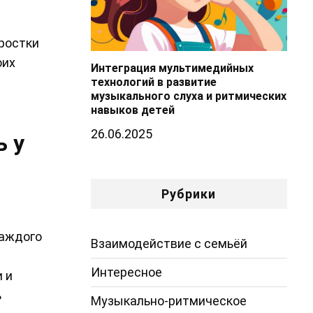
ростки
оих
Интеграция мультимедийных
технологий в развитие
музыкального слуха и ритмических
навыков детей
26.06.2025
ь у
Рубрики
каждого
Взаимодействие с семьёй
Интересное
 и
ь
Музыкально-ритмическое