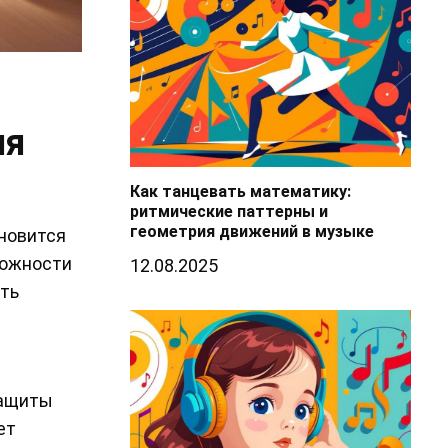
ия
Как танцевать математику:
ритмические паттерны и
геометрия движений в музыке
новится
можности
12.08.2025
ать
защиты
ет