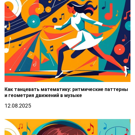
Как танцевать математику: ритмические паттерны
и геометрия движений в музыке
12.08.2025