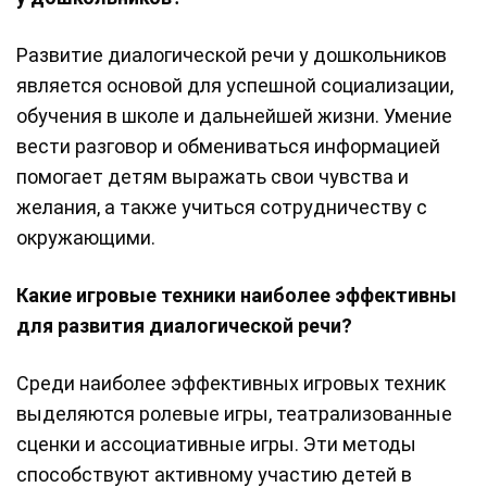
Развитие диалогической речи у дошкольников
является основой для успешной социализации,
обучения в школе и дальнейшей жизни. Умение
вести разговор и обмениваться информацией
помогает детям выражать свои чувства и
желания, а также учиться сотрудничеству с
окружающими.
Какие игровые техники наиболее эффективны
для развития диалогической речи?
Среди наиболее эффективных игровых техник
выделяются ролевые игры, театрализованные
сценки и ассоциативные игры. Эти методы
способствуют активному участию детей в