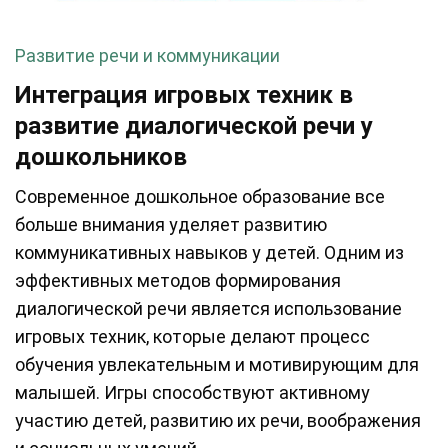
Развитие речи и коммуникации
Интеграция игровых техник в
развитие диалогической речи у
дошкольников
Современное дошкольное образование все
больше внимания уделяет развитию
коммуникативных навыков у детей. Одним из
эффективных методов формирования
диалогической речи является использование
игровых техник, которые делают процесс
обучения увлекательным и мотивирующим для
малышей. Игры способствуют активному
участию детей, развитию их речи, воображения