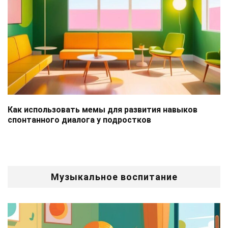
Как использовать мемы для развития навыков
спонтанного диалога у подростков
Музыкальное воспитание