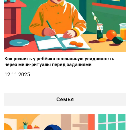
Как развить у ребёнка осознанную усидчивость
через мини-ритуалы перед заданиями
12.11.2025
Семья