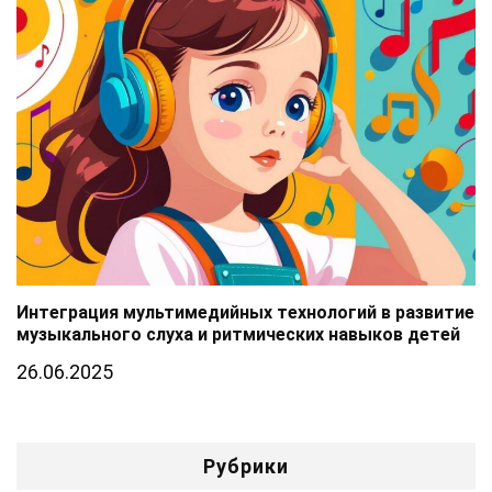
Интеграция мультимедийных технологий в развитие
музыкального слуха и ритмических навыков детей
26.06.2025
Рубрики