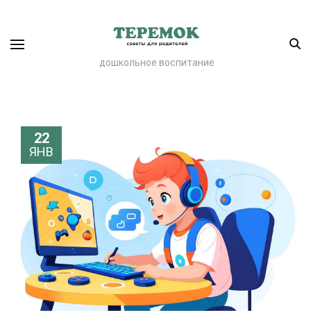
дошкольное воспитание
22
ЯНВ