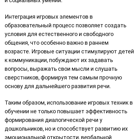
и социальных умений.
Интеграция игровых элементов в
образовательный процесс позволяет создать
условия для естественного и свободного
общения, что особенно важно в раннем
возрасте. Игровые ситуации стимулируют детей
к коммуникации, побуждают их задавать
вопросы, выражать свои мысли и слушать
сверстников, формируя тем самым прочную
основу для дальнейшего развития речи.
Таким образом, использование игровых техник в
обучении не только повышает эффективность
формирования диалогической речи у
дошкольников, но и способствует развитию их
эмоциональной открытости, вербальной