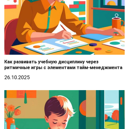
Как развивать учебную дисциплину через
ритмичные игры с элементами тайм-менеджмента
26.10.2025