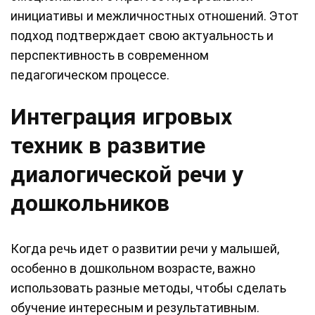
инициативы и межличностных отношений. Этот
подход подтверждает свою актуальность и
перспективность в современном
педагогическом процессе.
Интеграция игровых
техник в развитие
диалогической речи у
дошкольников
Когда речь идет о развитии речи у малышей,
особенно в дошкольном возрасте, важно
использовать разные методы, чтобы сделать
обучение интересным и результативным.