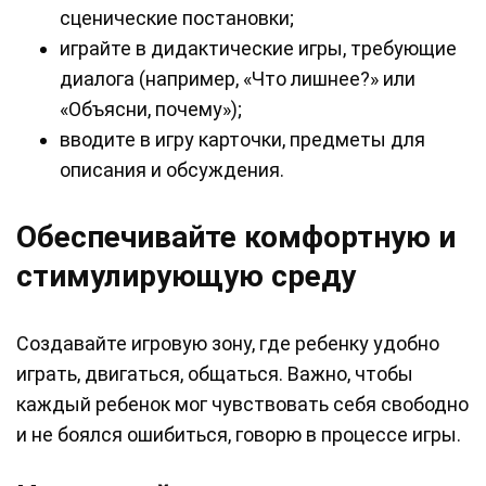
сценические постановки;
играйте в дидактические игры, требующие
диалога (например, «Что лишнее?» или
«Объясни, почему»);
вводите в игру карточки, предметы для
описания и обсуждения.
Обеспечивайте комфортную и
стимулирующую среду
Создавайте игровую зону, где ребенку удобно
играть, двигаться, общаться. Важно, чтобы
каждый ребенок мог чувствовать себя свободно
и не боялся ошибиться, говорю в процессе игры.