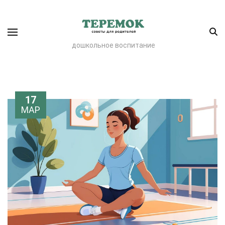
дошкольное воспитание
17
МАР