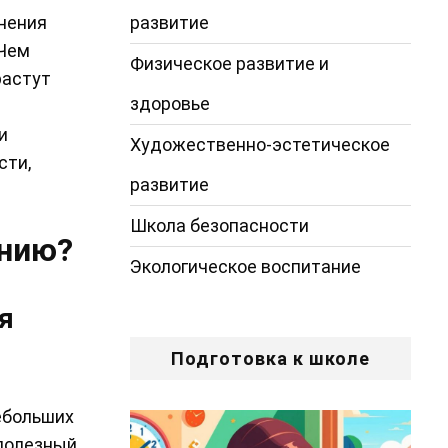
развитие
анения
 Чем
Физическое развитие и
растут
здоровье
и
Художественно-эстетическое
сти,
развитие
Школа безопасности
анию?
Экологическое воспитание
я
Подготовка к школе
небольших
 полезный