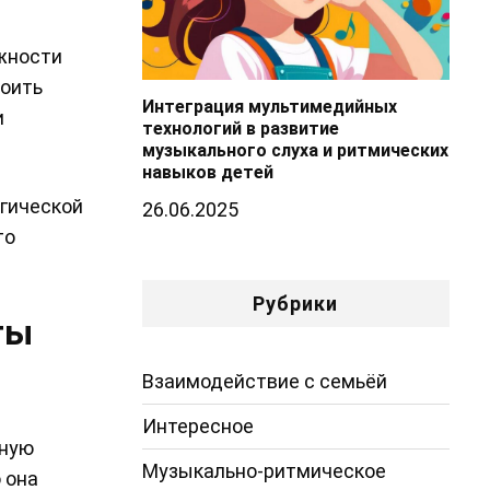
жности
воить
Интеграция мультимедийных
и
технологий в развитие
музыкального слуха и ритмических
навыков детей
огической
26.06.2025
то
Рубрики
ты
Взаимодействие с семьёй
Интересное
ьную
Музыкально-ритмическое
 она