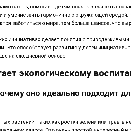
рамотность, помогает детям понять важность сохр
ти и умение жить гармонично с окружающей средой.
атся заботиться о мире, тем больше шансов, что вы
ских инициативах делает понятия о природе живыми 
и. Это способствует развитию у детей инициативно
оде на ежедневной основе.
гает экологическому воспит
почему оно идеально подходит дл
х растений, таких как ростки зелени или трав, в 
 школьном классе. Это очень простой, интересный и