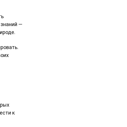
ть
 знаний —
рироде.
ировать.
воих
орых
ести к