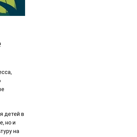
е
сса,
о
ые
я детей в
, но и
туру на