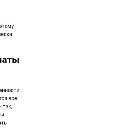
 этому
чески
маты
енности.
тся все
 так,
ры
ать