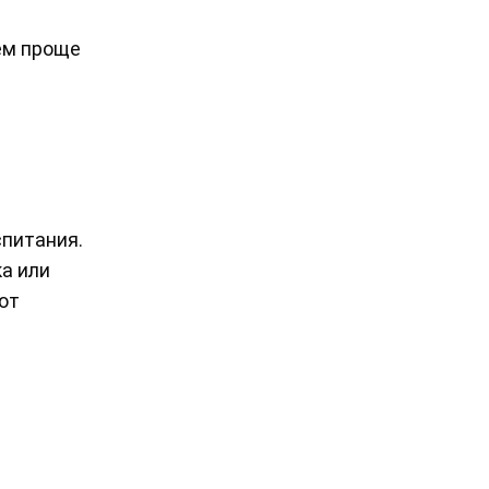
ем проще
спитания.
ка или
ют