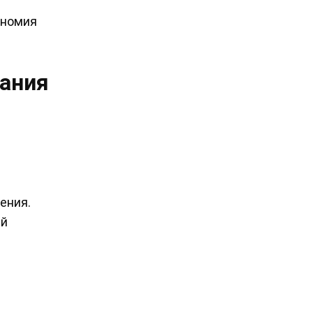
ономия
тания
ения.
ей