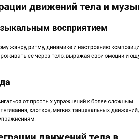
рации движений тела и музы
узыкальным восприятием
у жанру, ритму, динамике и настроению композици
 проживать её через тело, выражая свои эмоции и о
ода
игаться от простых упражнений к более сложным.
ягивания, хлопков, мягких танцевальных движений,
упражнениям.
еграции движений тела в