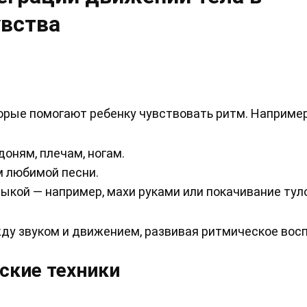
увства
орые помогают ребенку чувствовать ритм. Например
доням, плечам, ногам.
м любимой песни.
зыкой — например, махи руками или покачивание тул
жду звуком и движением, развивая ритмическое вос
ские техники