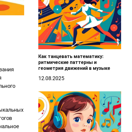
Как танцевать математику:
ритмические паттерны и
геометрия движений в музыке
ования
я
12.08.2025
льного
зыкальных
гогов
нальное