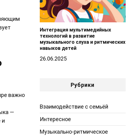
иняющим
вует
Интеграция мультимедийных
технологий в развитие
музыкального слуха и ритмических
навыков детей
26.06.2025
о
Рубрики
ире важно
Взаимодействие с семьёй
ыка —
Интересное
 и
Музыкально-ритмическое