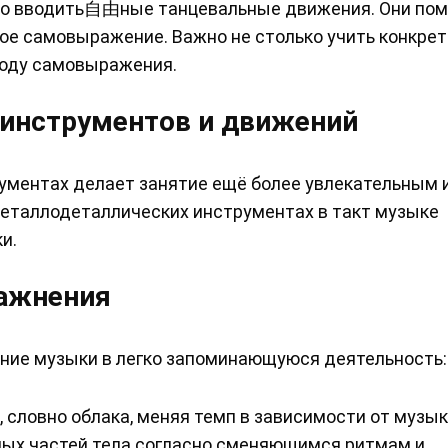
жно вводить自由ные танцевальные движения. Они по
кое самовыражение. Важно не столько учить конкре
боду самовыражения.
инструментов и движений
рументах делает занятие ещё более увлекательным 
металлодеталлических инструментах в такт музыке
и.
ражнения
ние музыки в легко запоминающуюся деятельность:
 словно облака, меняя темп в зависимости от музык
чных частей тела согласно сменяющимся ритмам и