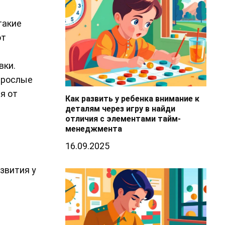
такие
от
вки.
зрослые
я от
Как развить у ребенка внимание к
деталям через игру в найди
отличия с элементами тайм-
менеджмента
16.09.2025
звития у