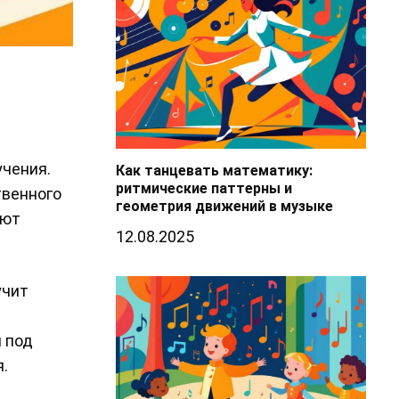
учения.
Как танцевать математику:
ритмические паттерны и
твенного
геометрия движений в музыке
яют
12.08.2025
учит
 под
.