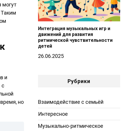
я могут
. Таким
бом
Интеграция музыкальных игр и
движений для развития
ритмической чувствительности
ак
детей
26.06.2025
в и
Рубрики
 с
льной
Взаимодействие с семьёй
время, но
Интересное
Музыкально-ритмическое