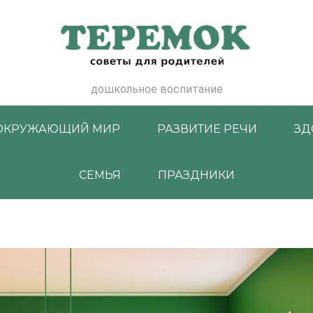
дошкольное воспитание
ОКРУЖАЮЩИЙ МИР
РАЗВИТИЕ РЕЧИ
ЗД
СЕМЬЯ
ПРАЗДНИКИ