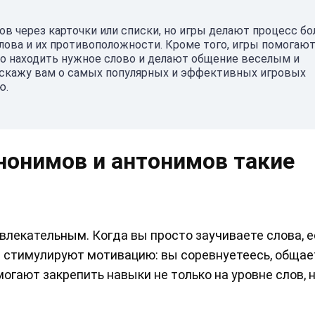
в через карточки или списки, но игры делают процесс бо
ова и их противоположности. Кроме того, игры помогаю
о находить нужное слово и делают общение веселым и
сскажу вам о самых популярных и эффективных игровых
ю.
нонимов и антонимов такие
влекательным. Когда вы просто заучиваете слова, е
ры стимулируют мотивацию: вы соревнуетеесь, общае
огают закрепить навыки не только на уровне слов, н