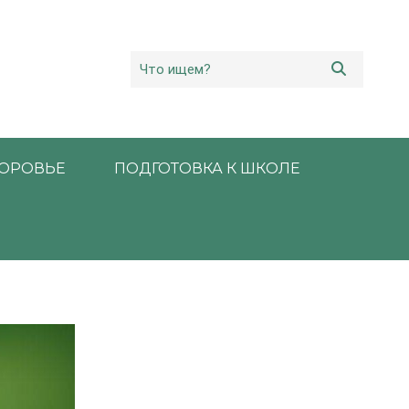
ОРОВЬЕ
ПОДГОТОВКА К ШКОЛЕ