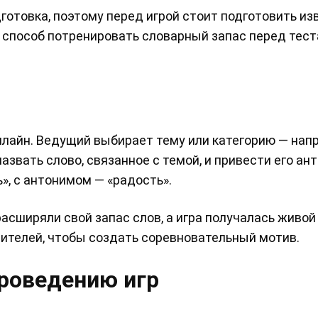
готовка, поэтому перед игрой стоит подготовить и
 способ потренировать словарный запас перед тест
нлайн. Ведущий выбирает тему или категорию — нап
звать слово, связанное с темой, и привести его ан
ь», с антонимом — «радость».
асширяли свой запас слов, а игра получалась живой
дителей, чтобы создать соревновательный мотив.
проведению игр