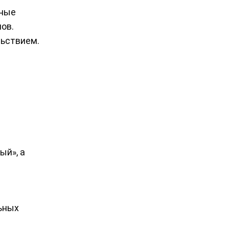
ьные
ов.
льствием.
ый», а
льных