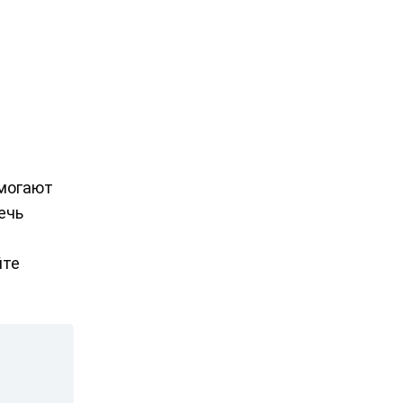
омогают
ечь
йте