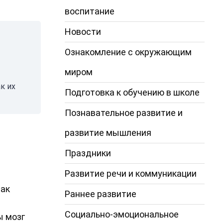
воспитание
Новости
Ознакомление с окружающим
миром
к их
Подготовка к обучению в школе
Познавательное развитие и
развитие мышления
Праздники
Развитие речи и коммуникации
так
Раннее развитие
Социально-эмоциональное
ы мозг