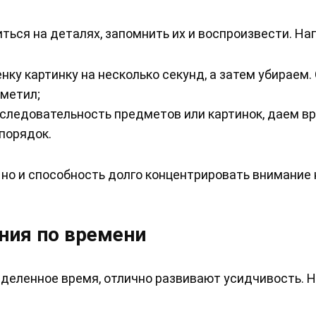
ться на деталях, запомнить их и воспроизвести. На
ку картинку на несколько секунд, а затем убираем.
аметил;
оследовательность предметов или картинок, даем в
порядок.
 но и способность долго концентрировать внимание 
ния по времени
деленное время, отлично развивают усидчивость. 