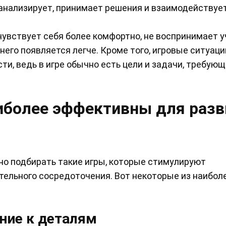
анализирует, принимает решения и взаимодействует
чувствует себя более комфортно, не воспринимает у
него появляется легче. Кроме того, игровые ситуаци
и, ведь в игре обычно есть цели и задачи, требую
иболее эффективны для разв
но подбирать такие игры, которые стимулируют
тельного сосредоточения. Вот некоторые из наибол
ние к деталям