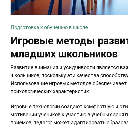
Подготовка к обучению в школе
Игровые методы развит
младших школьников
Развитие внимания и усидчивости является ва
школьников, поскольку эти качества способств
Использование игровых методов обеспечивает 
психологических характеристик.
Игровые технологии создают комфортную и ст
мотивации учеников к участию в учебных занят
приемов, педагог может адаптировать образов