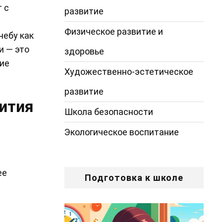
 с
развитие
Физическое развитие и
чебу как
и — это
здоровье
щие
Художественно-эстетическое
развитие
ития
Школа безопасности
Экологическое воспитание
ее
Подготовка к школе