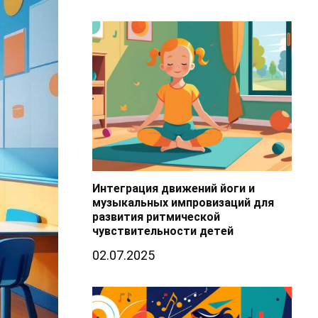
Интеграция движений йоги и
музыкальных импровизаций для
развития ритмической
чувствительности детей
02.07.2025