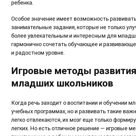
ребенка.
Особое значение имеет возможность развивать
занимательные задания, которые не только улу
более увлекательным и интересным для младш
гармонично сочетать обучающее и развивающе
и радостном уровне.
Игровые методы развития
младших школьников
Когда речь заходит о воспитании и обучении мл
учебных программах, но и развивать такие важ
легко отвлекаются, их мозг еще только формир
легких. Но есть отличное решение — игровые м