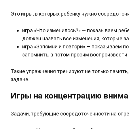
Это игры, в которых ребенку нужно сосредоточи
игра «Что изменилось?» — показываем ребен
должен назвать все изменения, которые з
игра «Запомни и повтори» — показываем п
запомнить, а потом просим воспроизвести 
Такие упражнения тренируют не только память,
задаче.
Игры на концентрацию внима
Задачи, требующие сосредоточенности на опре