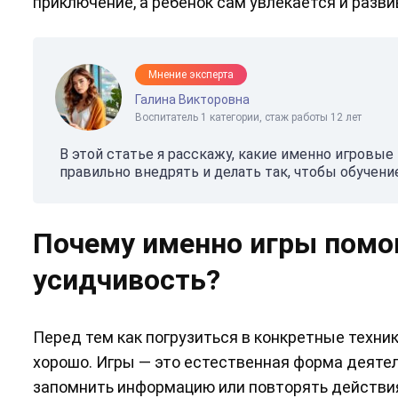
приключение, а ребенок сам увлекается и разви
Мнение эксперта
Галина Викторовна
Воспитатель 1 категории, стаж работы 12 лет
В этой статье я расскажу, какие именно игровые
правильно внедрять и делать так, чтобы обучени
Почему именно игры помо
усидчивость?
Перед тем как погрузиться в конкретные техни
хорошо. Игры — это естественная форма деятел
запомнить информацию или повторять действия,